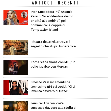
ARTICOLI RECENTI
‘Non Succederà Più’, Antonio
Panico: “Io e Valentina diamo
priorità al bambino”, poi
commenta le coppie di
Temptation Island
Frittata delle Mille Uova: il
segreto che stupì l’Imperatore
Torna Siena suona con ME(I): in
palio il palco con Morgan
Ernesto Passaro smentisce
l’ennesimo flirt sui social: “Ci si
inventa davvero di tutto”
Jennifer Aniston: cos’è
successo davvero alla stella di