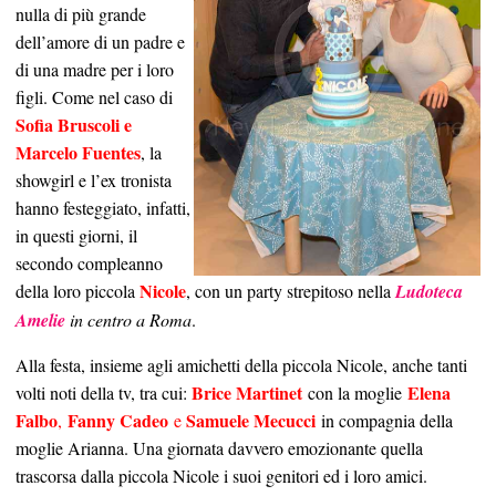
nulla di più grande
dell’amore di un padre e
di una madre per i loro
figli. Come nel caso di
Sofia Bruscoli e
Marcelo Fuentes
, la
showgirl e l’ex tronista
hanno festeggiato, infatti,
in questi giorni, il
secondo compleanno
Nicole
della loro piccola
, con un party strepitoso nella
Ludoteca
Amelie
in centro a Roma
.
Alla festa, insieme agli amichetti della piccola Nicole, anche tanti
Brice Martinet
Elena
volti noti della tv, tra cui:
con la moglie
Falbo
Fanny Cadeo
Samuele Mecucci
,
e
in compagnia della
moglie Arianna. Una giornata davvero emozionante quella
trascorsa dalla piccola Nicole i suoi genitori ed i loro amici.