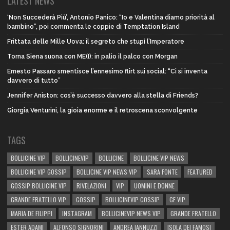
LATEST NEWS
‘Non Succederà Più’, Antonio Panico: “Io e Valentina diamo priorità al
bambino”, poi commenta le coppie di Temptation Island
Frittata delle Mille Uova: il segreto che stupì l’Imperatore
Torna Siena suona con ME(I): in palio il palco con Morgan
Ernesto Passaro smentisce l’ennesimo flirt sui social: “Ci si inventa
davvero di tutto”
Jennifer Aniston: cos’è successo davvero alla stella di Friends?
Giorgia Venturini, la gioia enorme e il retroscena sconvolgente
TAGS
BOLLICINE VIP
BOLLICINEVIP
BOLLICINE
BOLLICINE VIP NEWS
BOLLICINE VIP GOSSIP
BOLLICINE VIP NEWS VIP
SARA FONTE
FEATURED
GOSSIP BOLLICINE VIP
RIVELAZIONI
VIP
UOMINI E DONNE
GRANDE FRATELLO VIP
GOSSIP
BOLLICINEVIP GOSSIP
GF VIP
MARIA DE FILIPPI
INSTAGRAM
BOLLICINEVIP NEWS VIP
GRANDE FRATELLO
ESTER ADAMI
ALFONSO SIGNORINI
ANDREA IANNUZZI
ISOLA DEI FAMOSI