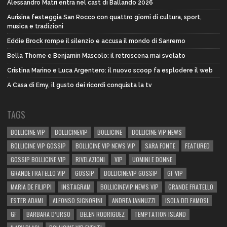
Alessandro Matri entra nel cast di Ballando 2026
Aurisina festeggia San Rocco con quattro giorni di cultura, sport,
musica e tradizioni
Eddie Brock rompe il silenzio e accusa il mondo di Sanremo
Bella Thorne e Benjamin Mascolo: il retroscena mai svelato
Cristina Marino e Luca Argentero: il nuovo scoop fa esplodere il web
A Casa di Emy, il gusto dei ricordi conquista la tv
TAGS
BOLLICINE VIP
BOLLICINEVIP
BOLLICINE
BOLLICINE VIP NEWS
BOLLICINE VIP GOSSIP
BOLLICINE VIP NEWS VIP
SARA FONTE
FEATURED
GOSSIP BOLLICINE VIP
RIVELAZIONI
VIP
UOMINI E DONNE
GRANDE FRATELLO VIP
GOSSIP
BOLLICINEVIP GOSSIP
GF VIP
MARIA DE FILIPPI
INSTAGRAM
BOLLICINEVIP NEWS VIP
GRANDE FRATELLO
ESTER ADAMI
ALFONSO SIGNORINI
ANDREA IANNUZZI
ISOLA DEI FAMOSI
GF
BARBARA D’URSO
BELEN RODRIGUEZ
TEMPTATION ISLAND