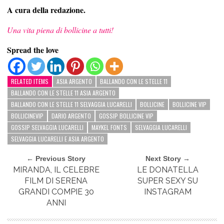
A cura della redazione.
Una vita piena di bollicine a tutti!
Spread the love
RELATED ITEMS
ASIA ARGENTO
BALLANDO CON LE STELLE 11
BALLANDO CON LE STELLE 11 ASIA ARGENTO
BALLANDO CON LE STELLE 11 SELVAGGIA LUCARELLI
BOLLICINE
BOLLICINE VIP
BOLLICINEVIP
DARIO ARGENTO
GOSSIP BOLLICINE VIP
GOSSIP SELVAGGIA LUCARELLI
MAYKEL FONTS
SELVAGGIA LUCARELLI
SELVAGGIA LUCARELLI E ASIA ARGENTO
← Previous Story
Next Story →
MIRANDA, IL CELEBRE
LE DONATELLA
FILM DI SERENA
SUPER SEXY SU
GRANDI COMPIE 30
INSTAGRAM
ANNI