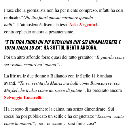
Frase che la giornalista non ha per niente compreso, infatti ha così
replicato:
“Oh, tira fuori questo carattere quando
Asia Argento
balli”.
L’atmosfera è diventata tesa.
ha
controreplicato ancora e pesantemente.
“E TU TIRA FUORI UN PO’ D’ITALIANO CHE SEI UN’ANALFABETA E
TUTTA ITALIA LO SA”
, HA SOTTOLINEATO ANCORA.
Poi un altro affondo forse quasi del tutto gratuito:
“E guarda come
sei vestita, sembri mi’ nonna”
.
lite
La
tra le due donne a Ballando con le Stelle 11 è andata
avanti.
“Tu sei vestita da Matrix ma balli come Biancaneve, con
Maykel che ti alza come un sacco di patate”
, ha precisato ancora
Selvaggia Lucarelli
.
Ha cercato di mantenere la calma, ma senza dimenticare. Sul
social ha poi pubblicato un selfie e ha cinguettato: “
Eccomi vestita
come la nonna!”
, per ironizzare… sarà finita cosi?