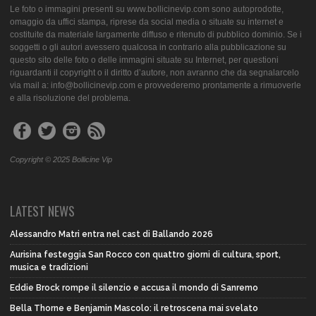
Le foto o immagini presenti su www.bollicinevip.com sono autoprodotte,
omaggio da uffici stampa, riprese da social media o situate su internet e
costituite da materiale largamente diffuso e ritenuto di pubblico dominio. Se i
soggetti o gli autori avessero qualcosa in contrario alla pubblicazione su
questo sito delle foto o delle immagini situate su Internet, per questioni
riguardanti il copyright o il diritto d’autore, non avranno che da segnalarcelo
via mail a: info@bollicinevip.com e provvederemo prontamente a rimuoverle
e alla risoluzione del problema.
Copyright © 2025 Bollicine Vip
LATEST NEWS
Alessandro Matri entra nel cast di Ballando 2026
Aurisina festeggia San Rocco con quattro giorni di cultura, sport,
musica e tradizioni
Eddie Brock rompe il silenzio e accusa il mondo di Sanremo
Bella Thorne e Benjamin Mascolo: il retroscena mai svelato