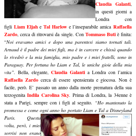
Claudia Galanti
,
in questi giorni a
Londra con
Liam Eljah
Tal Harlow
Raffaella
figli
e
e l’inseparabile amica
Zardo
Tommaso Buti
, cerca di ritrovarsi da single. Con
è finita:
“
Noi eravamo amici e dopo una parentesi siamo tornati tali.
Arnaud è il padre dei miei figli, ma è in carcere e chissà quando
lo rivedrò e la mia famiglia, mio padre e i miei fratelli, sono in
Paraguay. Per fortuna ho Liam e Tal, le uniche gioie della mia
Claudia Galanti
vita”.
Bella, elegante,
a Londra con l’amica
Raffaella Zardo
cerca di essere spensierata e giocosa. Non è
facile, però
.
E’ passato un anno dalla morte prematura della sua
Indila Carolina Sky
terzogenita
.
Prima di Londra, la 34enne è
stata a Parigi, sempre con i figli al seguito
.
“Ho mantenuto la
promessa e come ogni anno
ho portato Liam e Tal a Disneyland
Paris. Questa
volta, però, i miei
sorrisi non erano