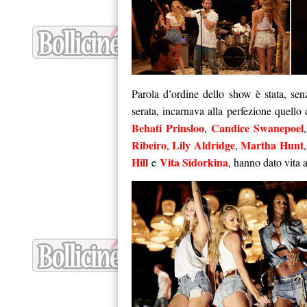
Parola d’ordine dello show è stata, sen
serata, incarnava alla perfezione quello 
Behati Prinsloo
Candice Swanepoel
,
Ribeiro
Lily Aldridge
Martha Hunt
,
,
Hill
Vita Sidorkina
e
, hanno dato vita a