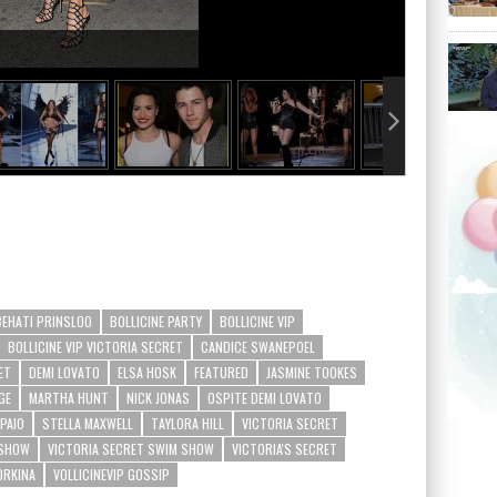
BEHATI PRINSLOO
BOLLICINE PARTY
BOLLICINE VIP
BOLLICINE VIP VICTORIA SECRET
CANDICE SWANEPOEL
ET
DEMI LOVATO
ELSA HOSK
FEATURED
JASMINE TOOKES
GE
MARTHA HUNT
NICK JONAS
OSPITE DEMI LOVATO
PAIO
STELLA MAXWELL
TAYLORA HILL
VICTORIA SECRET
 SHOW
VICTORIA SECRET SWIM SHOW
VICTORIA'S SECRET
ORKINA
VOLLICINEVIP GOSSIP