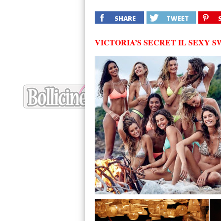
SHARE
TWEET
VICTORIA’S SECRET IL SEXY S