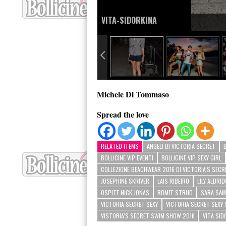
VITA-SIDORKINA
Michele Di Tommaso
Spread the love
RELATED ITEMS
ANGELI DI VICTORIA SECRET
BOLLICINE VIP EVENTI
BOLLICINE VIP SEXY GIRL
COLLEZIONE BEACHWEAR 2016 DI VICTORIA’S SECR
JOSEPHINE SKRIVER
LAIS RIBEIRO
LILY ALDRID
OSPITE NICK JONAS
ROMEE STRIJD
SARA SAM
VICTORIA SECRET SEXY
VICTORIA SECRET SEXY
VISTORIA’S SECRET SWIM SHOW 2016
VITA SID