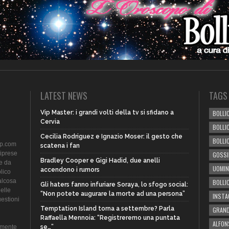
LATEST NEWS
TAGS
Vip Master: i grandi volti della tv si sfidano a
BOLLIC
Cervia
BOLLI
Cecilia Rodriguez e Ignazio Moser: il gesto che
BOLLI
ip.com
scatena i fan
riprese
GOSSI
Bradley Cooper e Gigi Hadid, due anelli
te da
UOMIN
accendono i rumors
lico
alcosa
BOLLI
Gli haters fanno infuriare Soraya, lo sfogo social:
delle
“Non potete augurare la morte ad una persona”
INST
uestioni
Temptation Island torna a settembre? Parla
GRAND
Raffaella Mennoia: “Registreremo una puntata
ALFON
amente
se…”