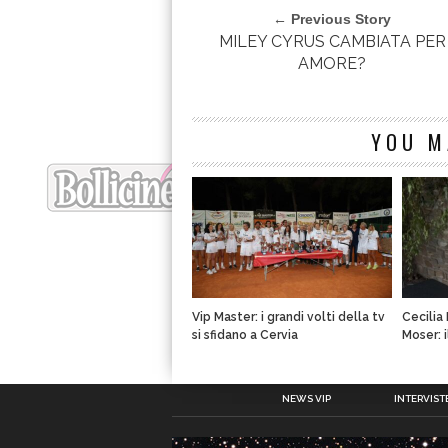
← Previous Story
MILEY CYRUS CAMBIATA PER
AMORE?
YOU M
Vip Master: i grandi volti della tv
Cecilia
si sfidano a Cervia
Moser: 
NEWS VIP
INTERVISTE