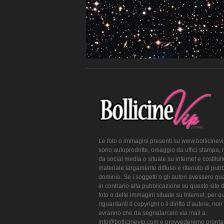
Le foto o immagini presenti su www.bollicinev
sono autoprodotte, omaggio da uffici stampa, 
da social media o situate su internet e costitui
materiale largamente diffuso e ritenuto di pubb
dominio. Se i soggetti o gli autori avessero qu
in contrario alla pubblicazione su questo sito 
foto o delle immagini situate su Internet, per q
riguardanti il copyright o il diritto d’autore, non
avranno che da segnalarcelo via mail a:
info@bollicinevip.com e provvederemo pront