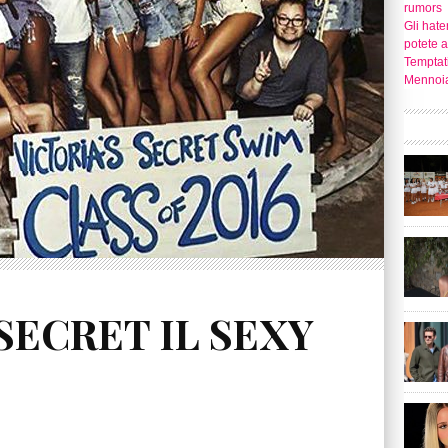
rumors
Gli hate
potete 
Temptati
Mennoia
SECRET IL SEXY