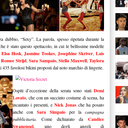
za dubbio, “Sexy”. La parola, spesso ripetuta durante la
che è stato questo spettacolo, in cui le bellissime modelle
Elsa Hosk
Jasmine Tookes
Josephine Skriver
Lais
,
,
,
,
Romee Strijd
Sara Sampaio
Stella Maxwell
Taylora
,
,
,
,
i 435 favolosi bikini proposti dal noto marchio di lingerie.
Demi
Ospiti d’eccezione della serata sono stati
Lovato
, che con un succinto costume di scena, ha
Nick Jonas
incantato i presenti, e
che ha posato
Sara Simpaio
anche con
per la
campagna
Candice
pubblicitaria.
Come dichiarato da
Swanepoel
, uno degli angeli di