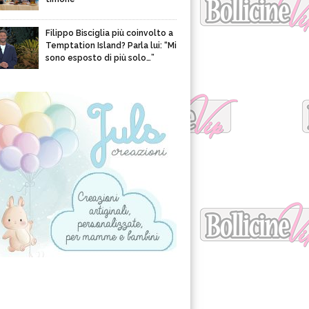
Filippo Bisciglia più coinvolto a
Temptation Island? Parla lui: “Mi
sono esposto di più solo…”