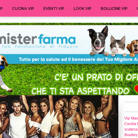
IP
CUCINA VIP
EVENTI VIP
LOOK VIP
BOLLICINE VIP
Vip Mast
Cecilia 
scatena 
Bradley