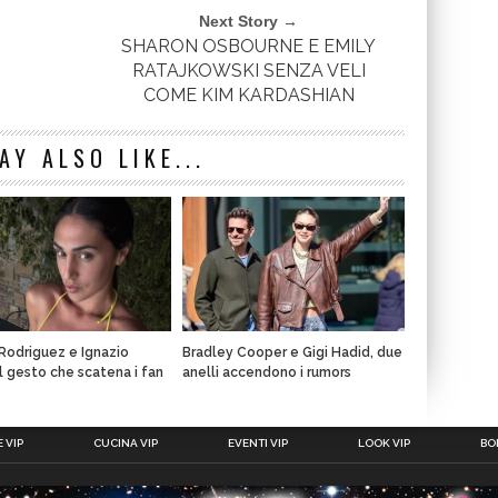
Next Story →
SHARON OSBOURNE E EMILY
RATAJKOWSKI SENZA VELI
COME KIM KARDASHIAN
AY ALSO LIKE...
 Rodriguez e Ignazio
Bradley Cooper e Gigi Hadid, due
il gesto che scatena i fan
anelli accendono i rumors
 VIP
CUCINA VIP
EVENTI VIP
LOOK VIP
BOL