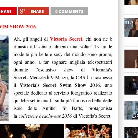
SHARE
SHARE
0 COMMENTS
WIM SHOW 2016
Victoria Secret
Ah, gli angeli di
, chi non ne è
rimasto affascinato almeno una volta? 13 tra le
modelle più belle e sexy del mondo sono pronte,
ogni anno, a far sognare migliaia telespettatori
Victoria’s
durante l’esclusivo show di
Secret.
Mercoledì 9 Marzo, la CBS ha trasmesso
Vistoria’s Secret Swim Show 2016
il
, uno
speciale dedicato al servizio fotografico realizzato
qualche settimana fa sulla più famosa e bella delle
isole delle Antille, St Barts, protagonista
la
collezione beachwear 2016
di Victoria’s Secret.