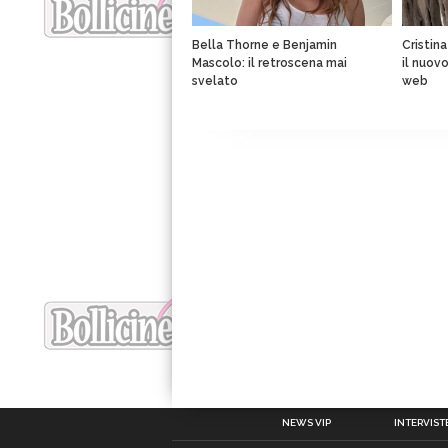
Bella Thorne e Benjamin
Cristin
Mascolo: il retroscena mai
il nuov
svelato
web
NEWS VIP
INTERVISTE