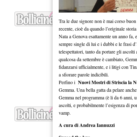
Tra le due signore non è mai corso buon 
recente, cioè da quando l’originale stori
Nata a Genova esattamente un anno fa, e
sempre single di lui e i dubbi e le frasi 
telespettatori, tanto da portare gli ascolt
qualcosa da settembre è cambiato, Gemma 
fidanzarsi ufficialmente, e i litigi con T
a sfiorare parole indicibili.
Nuovi Mostri di Striscia la N
Perfino i
Gemma. Una bella gatta da pelare anch
Gemma nel programma (è li da 6 anni, un
ascolti, e probabilmente l’esigenza di porr
vamp.
A cura di Andrea Iannuzzi