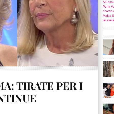
A Casa d
Perla Va
ricordo 
Mattia S
lei svel
A: TIRATE PER I
NTINUE