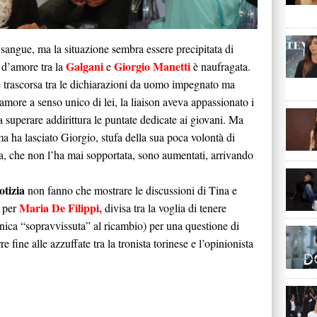
sangue, ma la situazione sembra essere precipitata di
Galgani
Giorgio Manetti
a d’amore tra la
e
è naufragata.
 trascorsa tra le dichiarazioni da uomo impegnato ma
d’amore a senso unico di lei, la liaison aveva appassionato i
i a superare addirittura le puntate dedicate ai giovani. Ma
ha lasciato Giorgio, stufa della sua poca volontà di
ina, che non l’ha mai sopportata, sono aumentati, arrivando
otizia
non fanno che mostrare le discussioni di Tina e
Maria De Filippi,
e per
divisa tra la voglia di tenere
ica “sopravvissuta” al ricambio) per una questione di
e fine alle azzuffate tra la tronista torinese e l’opinionista