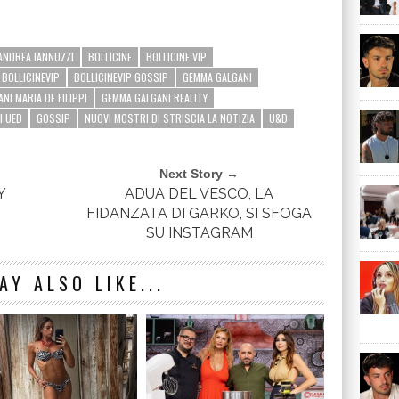
ANDREA IANNUZZI
BOLLICINE
BOLLICINE VIP
BOLLICINEVIP
BOLLICINEVIP GOSSIP
GEMMA GALGANI
NI MARIA DE FILIPPI
GEMMA GALGANI REALITY
I UED
GOSSIP
NUOVI MOSTRI DI STRISCIA LA NOTIZIA
U&D
Next Story →
Y
ADUA DEL VESCO, LA
FIDANZATA DI GARKO, SI SFOGA
SU INSTAGRAM
AY ALSO LIKE...