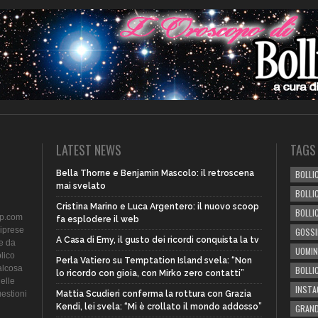
LATEST NEWS
TAGS
Bella Thorne e Benjamin Mascolo: il retroscena
BOLLIC
mai svelato
BOLLI
Cristina Marino e Luca Argentero: il nuovo scoop
BOLLI
ip.com
fa esplodere il web
riprese
GOSSI
A Casa di Emy, il gusto dei ricordi conquista la tv
te da
UOMIN
lico
Perla Vatiero su Temptation Island svela: “Non
alcosa
BOLLI
lo ricordo con gioia, con Mirko zero contatti”
delle
INST
uestioni
Mattia Scudieri conferma la rottura con Grazia
Kendi, lei svela: “Mi è crollato il mondo addosso”
GRAND