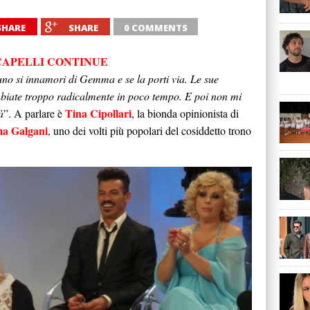
SHARE
SHARE
0 COMMENTS
 CAPELLI CONTINUE
uno si innamori di Gemma e se la porti via. Le sue
iate troppo radicalmente in poco tempo. E poi non mi
Tina Cipollari
à
”. A parlare è
, la bionda opinionista di
a Galgani
, uno dei volti più popolari del cosiddetto trono