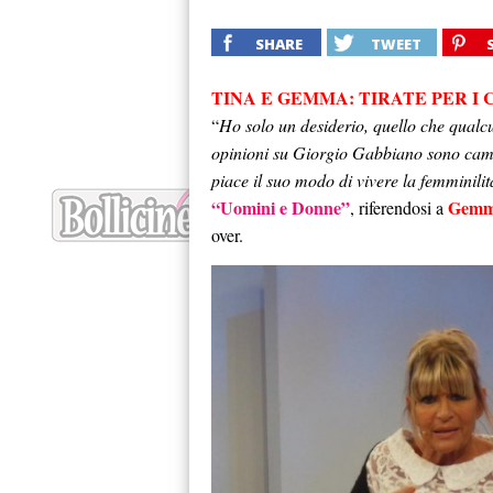
SHARE
TWEET
TINA E GEMMA: TIRATE PER I
“
Ho solo un desiderio, quello che qualc
opinioni su Giorgio Gabbiano sono camb
piace il suo modo di vivere la femminilit
“Uomini e Donne”
Gemm
, riferendosi a
over.