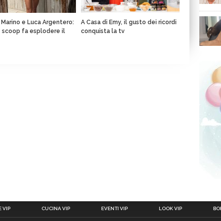
a Marino e Luca Argentero:
A Casa di Emy, il gusto dei ricordi
o scoop fa esplodere il
conquista la tv
 VIP
CUCINA VIP
EVENTI VIP
LOOK VIP
BOL