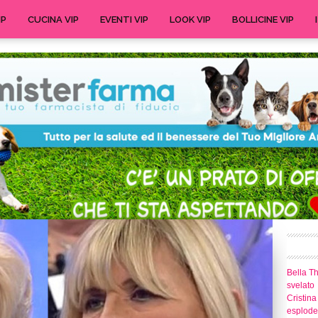
IP
CUCINA VIP
EVENTI VIP
LOOK VIP
BOLLICINE VIP
Bella T
svelato
Cristina
esplode