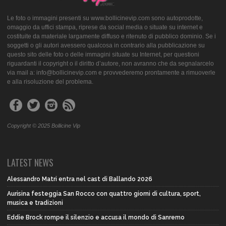
Le foto o immagini presenti su www.bollicinevip.com sono autoprodotte,
omaggio da uffici stampa, riprese da social media o situate su internet e
costituite da materiale largamente diffuso e ritenuto di pubblico dominio. Se i
soggetti o gli autori avessero qualcosa in contrario alla pubblicazione su
questo sito delle foto o delle immagini situate su Internet, per questioni
riguardanti il copyright o il diritto d’autore, non avranno che da segnalarcelo
via mail a: info@bollicinevip.com e provvederemo prontamente a rimuoverle
e alla risoluzione del problema.
Copyright © 2025 Bollicine Vip
LATEST NEWS
Alessandro Matri entra nel cast di Ballando 2026
Aurisina festeggia San Rocco con quattro giorni di cultura, sport,
musica e tradizioni
Eddie Brock rompe il silenzio e accusa il mondo di Sanremo