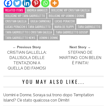
RELATED ITEMS
ANDREA IANNUZZI
BOLLICINE VIP CRISTIAN GALELLA
BOLLICINE VIP TARA GABRIELETTO
BOLLICINE VIP UOMINI E DONNE
CRISTIAN GALELLA
GIULIA CARNEVALI
LUCAS PERACCHI
LUCAS PERACCHI E TARA GABRIELETTO
MARIA DE FILIPPI
TARA GABRIELETTO
TARA GABRIELETTO E CRISTIAN GALELLA
TARA GABRIELETTO GOSSIP
TARA GABRIELETTO NEWS
UOMINI E DONNE
← Previous Story
Next Story →
CRISTIAN GALLELLA:
STEFANO DE
DALL’ISOLA DELLE
MARTINO: CON BELEN
TENTAZIONI A
È FINITA!
QUELLA DEI FAMOSI
YOU MAY ALSO LIKE...
Uomini e Donne, Soraya sul trono dopo Temptation
Island? C’è stato qualcosa con Dimitri