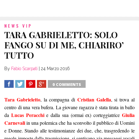
NEWS VIP
TARA GABRIELETTO: SOLO
FANGO SU DI ME, CHIARIRO’
TUTTO
By
Fabio Scarpati
|
24 Marzo 2016
0 COMMENTS
SHARE
TWEET
SHARE
SHARE
Tara Gabrieletto
Cristian Galella
, la compagna di
, si trova al
centro di una vera bufera. La giovane ragazza è stata tirata in ballo
Lucas Peracchi
Giulia
da
e dalla sua (ormai ex) corteggiatrice
Carnevali
in una polemica che ha sconvolto il pubblico di Uomini
e Donne.
Stando alle testimonianze dei due, che, trasgredendo le
regole imposte dalla trasmissione, si sentivano via messaggi vocali