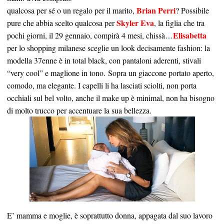
Brian Perri
qualcosa per sé o un regalo per il marito,
? Possibile
Skyler Eva
pure che abbia scelto qualcosa per
, la figlia che tra
Elisabetta
pochi giorni, il 29 gennaio, compirà 4 mesi, chissà…
per lo shopping milanese sceglie un look decisamente fashion: la
modella 37enne è in total black, con pantaloni aderenti, stivali
“very cool” e maglione in tono. Sopra un giaccone portato aperto,
comodo, ma elegante. I capelli li ha lasciati sciolti, non porta
occhiali sul bel volto, anche il make up è minimal, non ha bisogno
di molto trucco per accentuare la sua bellezza.
E’ mamma e moglie, è soprattutto donna, appagata dal suo lavoro