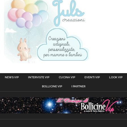
NEWS VIP
INTERVISTE VIP
CUCINA VIP
EVENTI VIP
LOOK VIP
BOLLICINE VIP
I PARTNER