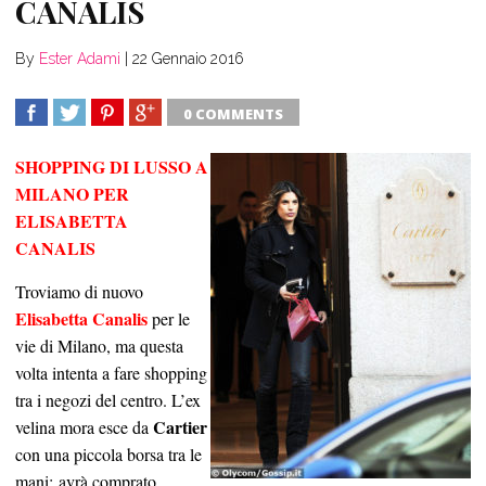
CANALIS
By
Ester Adami
|
22 Gennaio 2016
0 COMMENTS
SHARE
TWEET
SHARE
SHARE
SHOPPING DI LUSSO A
MILANO PER
ELISABETTA
CANALIS
Troviamo di nuovo
Elisabetta Canalis
per le
vie di Milano, ma questa
volta intenta a fare shopping
tra i negozi del centro. L’ex
Cartier
velina mora esce da
con una piccola borsa tra le
mani: avrà comprato