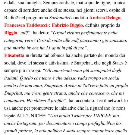
e dalla sua famiglia. Sempre cordiale, mai sopra le righe, ironica,
capace di sorridere anche di se stessa, nei giorni scorsi, ospite di
Andrea Delogu
Radio2 nel programma
Sociopatici
condotto
,
Francesco Taddeucci
Fabrizio Biggio
e
, definita proprio da
Biggio
“
milf”
, ha detto:
“Ormai rientro perfettamente nella
categoria, vero? Però di solito alle milf piacciono i giovanissimi,
mio marito invece ha 11 anni in più di me”
.
Elisabetta
in diretta radiofonica ha anche parlato del mondo dei
social, dove lei stessa è attivissima, e Snapchat, che negli States è
sempre più in voga.
“Gli americani sono più sociopatici degli
italiani. Quello che temo è che adesso vada troppo un social
media che non amo, Snapchat. Anche io ?a?vevo fatto un profilo
Snapchat, ma c’era gente strana, anche che conoscevo, che mi
contattava. Ho chiuso il profilo”
, ha raccontato. Lei il network lo
usa anche per promuovere le iniziative che la riguardano (e non)
legate ALL’UNICEF:
“Uso molto Twitter per UNICEF, ma
anche Instagram, per documentare i campi profughi. Non ho
grandi pretese, la mia politica è stata sempre comunicare quello