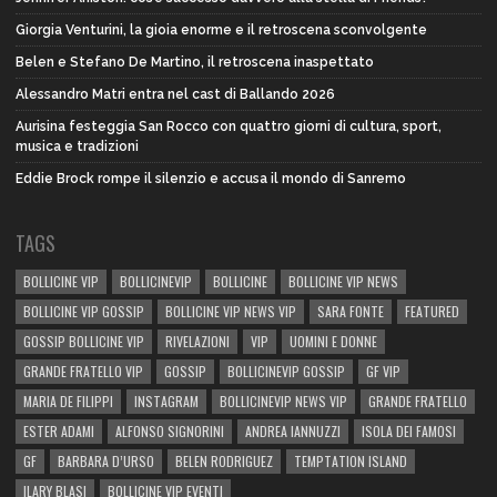
Giorgia Venturini, la gioia enorme e il retroscena sconvolgente
Belen e Stefano De Martino, il retroscena inaspettato
Alessandro Matri entra nel cast di Ballando 2026
Aurisina festeggia San Rocco con quattro giorni di cultura, sport,
musica e tradizioni
Eddie Brock rompe il silenzio e accusa il mondo di Sanremo
TAGS
BOLLICINE VIP
BOLLICINEVIP
BOLLICINE
BOLLICINE VIP NEWS
BOLLICINE VIP GOSSIP
BOLLICINE VIP NEWS VIP
SARA FONTE
FEATURED
GOSSIP BOLLICINE VIP
RIVELAZIONI
VIP
UOMINI E DONNE
GRANDE FRATELLO VIP
GOSSIP
BOLLICINEVIP GOSSIP
GF VIP
MARIA DE FILIPPI
INSTAGRAM
BOLLICINEVIP NEWS VIP
GRANDE FRATELLO
ESTER ADAMI
ALFONSO SIGNORINI
ANDREA IANNUZZI
ISOLA DEI FAMOSI
GF
BARBARA D’URSO
BELEN RODRIGUEZ
TEMPTATION ISLAND
ILARY BLASI
BOLLICINE VIP EVENTI