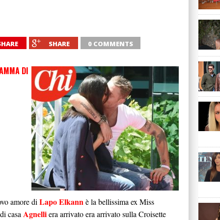
SHARE
SHARE
0 COMMENTS
IAMMA DI
Lapo Elkann
uovo amore di
è la bellissima ex Miss
Agnelli
 di casa
era arrivato era arrivato sulla Croisette