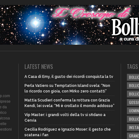
LATEST NEWS
TAGS
A Casa di Emy, il gusto dei ricordi conquista la tv
BOLLIC
BOLLI
Perla Vatiero su Temptation Island svela: “Non
lo ricordo con gioia, con Mirko zero contatti”
BOLLI
ip.com
Mattia Scudieri conferma la rottura con Grazia
riprese
GOSSI
Kendi, lei svela: “Mi è crollato il mondo addosso”
te da
UOMIN
lico
Vip Master: i grandi volti della tv si sfidano a
alcosa
BOLLI
Cervia
delle
INST
uestioni
Cecilia Rodriguez e Ignazio Moser: il gesto che
scatena i fan
GRAND