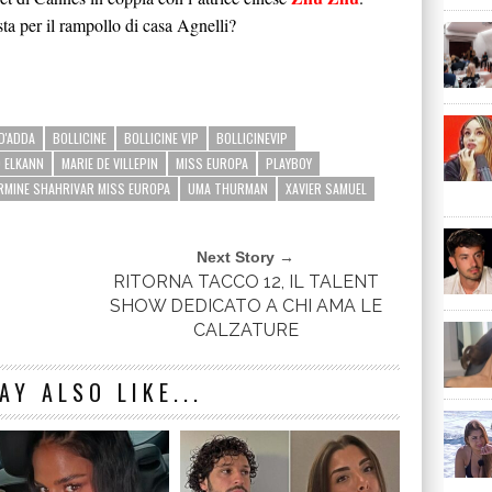
ta per il rampollo di casa Agnelli?
D'ADDA
BOLLICINE
BOLLICINE VIP
BOLLICINEVIP
 ELKANN
MARIE DE VILLEPIN
MISS EUROPA
PLAYBOY
RMINE SHAHRIVAR MISS EUROPA
UMA THURMAN
XAVIER SAMUEL
Next Story →
RITORNA TACCO 12, IL TALENT
SHOW DEDICATO A CHI AMA LE
CALZATURE
AY ALSO LIKE...