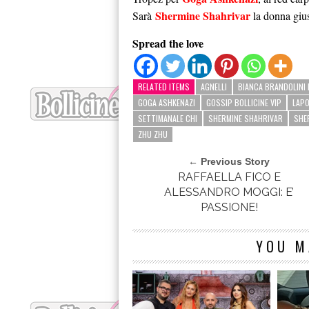
Shermine Shahrivar
Sarà
la donna gius
Spread the love
RELATED ITEMS
AGNELLI
BIANCA BRANDOLINI 
GOGA ASHKENAZI
GOSSIP BOLLICINE VIP
LAPO
SETTIMANALE CHI
SHERMINE SHAHRIVAR
SHE
ZHU ZHU
← Previous Story
RAFFAELLA FICO E
ALESSANDRO MOGGI: E’
PASSIONE!
YOU M