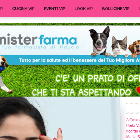
IP
CUCINA VIP
EVENTI VIP
LOOK VIP
BOLLICINE VIP
A Casa d
Perla Va
ricordo 
Mattia S