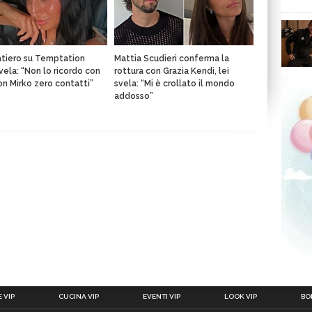
atiero su Temptation
Mattia Scudieri conferma la
svela: “Non lo ricordo con
rottura con Grazia Kendi, lei
con Mirko zero contatti”
svela: “Mi è crollato il mondo
addosso”
 VIP
CUCINA VIP
EVENTI VIP
LOOK VIP
BOL