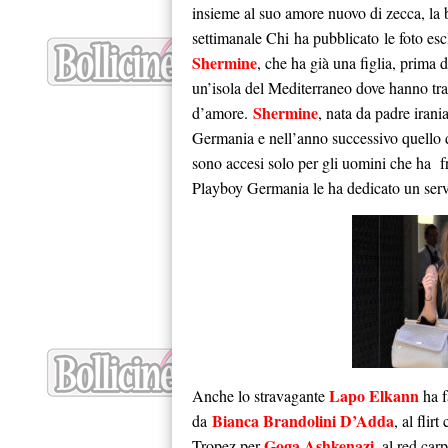
insieme al suo amore nuovo di zecca, la b
settimanale Chi ha pubblicato le foto es
Shermine
, che ha già una figlia, prima d
un’isola del Mediterraneo dove hanno tr
Shermine
d’amore.
, nata da padre irani
Germania e nell’anno successivo quello d
sono accesi solo per gli uomini che ha fr
Playboy Germania le ha dedicato un serv
Lapo Elkann
Anche lo stravagante
ha f
Bianca Brandolini D’Adda
da
, al flir
Goga Ashkenazi
Tropez per
, al red car