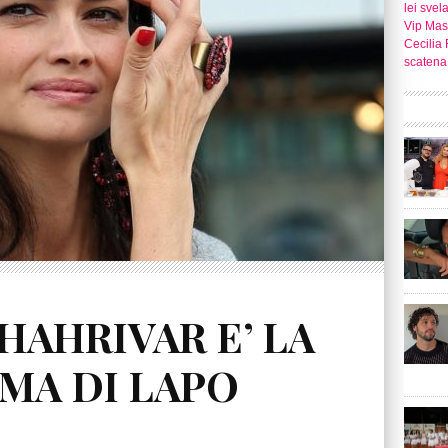
lei svel
Vip Mast
Cecilia 
scatena 
HAHRIVAR E’ LA
MA DI LAPO