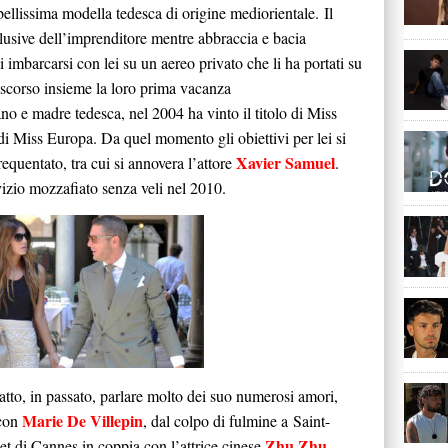
ellissima modella tedesca di origine mediorientale. Il
clusive dell’imprenditore mentre abbraccia e bacia
i imbarcarsi con lei su un aereo privato che li ha portati su
ascorso insieme la loro prima vacanza
ano e madre tedesca, nel 2004 ha vinto il titolo di Miss
i Miss Europa. Da quel momento gli obiettivi per lei si
Xavier Samuel
equentato, tra cui si annovera l’attore
.
izio mozzafiato senza veli nel 2010.
atto, in passato, parlare molto dei suo numerosi amori,
Marie De Villepin
t con
, dal colpo di fulmine a Saint-
Zhu Zhu
pet di Cannes in coppia con l’attrice cinese
.