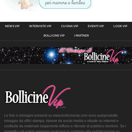
NEWS VIP
INTERVISTE VIP
CUCINA VIP
EVENTI VIP
LOOK VIP
BOLLICINE VIP
I PARTNER
Le foto o immagini presenti su www.bollicinevip.com sono autoprodotte,
omaggio da uffici stampa, riprese da social media o situate su internet e
costituite da materiale largamente diffuso e ritenuto di pubblico dominio. Se i
soggetti o gli autori avessero qualcosa in contrario alla pubblicazione su