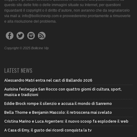
questo sito delle foto o delle immagini situate su Internet, per questioni
riguardanti il copyright o il diritto d’autore, non avranno che da segnalarcelo
via mail a: info@bollicinevip.com e provvederemo prontamente a rimuoverle
e alla risoluzione del problema.
Copyright © 2025 Bollicine Vip
LATEST NEWS
Alessandro Matri entra nel cast di Ballando 2026
Aurisina festeggia San Rocco con quattro giorni di cultura, sport,
musica e tradizioni
Eddie Brock rompe il silenzio e accusa il mondo di Sanremo
Bella Thorne e Benjamin Mascolo: il retroscena mai svelato
Cristina Marino e Luca Argentero: il nuovo scoop fa esplodere il web
A Casa di Emy, il gusto dei ricordi conquista la tv