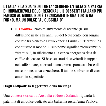
L’ITALIA E LA SUA “NON-TORTA”
SEBBENE L’ITALIA SIA PATRIA
DI INNUMEREVOLI DOLCI REGIONALI, IL DESSERT ITALIANO PIÙ
FAMOSO AL MONDO NON È TECNICAMENTE UNA TORTA DA
FORNO, MA UN DOLCE “AL CUCCHIAIO”.
Il
Tiramisù
; Nato relativamente di recente (la sua
diffusione risale agli anni ’70 del Novecento, con origini
contese tra Veneto e Friuli-Venezia Giulia), il Tiramisù ha
conquistato il mondo. Il suo nome significa “sollevami” o
“tirami su”, in riferimento alla carica energetica data dal
caffè e dal cacao. Si basa su strati di savoiardi inzuppati
nel caffè amaro, alternati a una crema spumosa a base di
mascarpone, uova e zucchero. Il tutto è spolverato di cacao
amaro in superficie.
Dagli antipodi: la leggerezza della meringa
Una
contesa storica tra Australia e Nuova Zelanda
riguarda la
paternità di un dolce dedicato alla ballerina russa Anna Pavlova