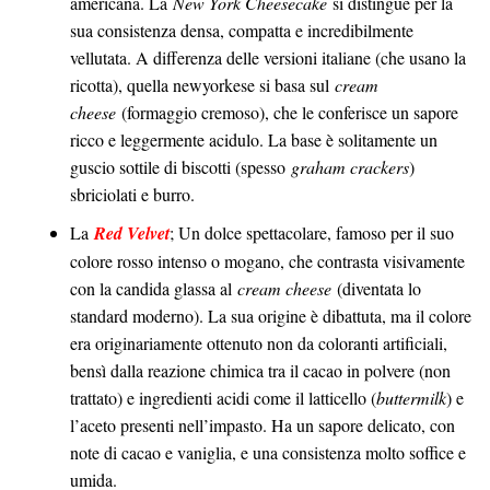
americana. La
New York Cheesecake
si distingue per la
sua consistenza densa, compatta e incredibilmente
vellutata. A differenza delle versioni italiane (che usano la
ricotta), quella newyorkese si basa sul
cream
cheese
(formaggio cremoso), che le conferisce un sapore
ricco e leggermente acidulo. La base è solitamente un
guscio sottile di biscotti (spesso
graham crackers
)
sbriciolati e burro.
La
Red Velvet
; Un dolce spettacolare, famoso per il suo
colore rosso intenso o mogano, che contrasta visivamente
con la candida glassa al
cream cheese
(diventata lo
standard moderno). La sua origine è dibattuta, ma il colore
era originariamente ottenuto non da coloranti artificiali,
bensì dalla reazione chimica tra il cacao in polvere (non
trattato) e ingredienti acidi come il latticello (
buttermilk
) e
l’aceto presenti nell’impasto. Ha un sapore delicato, con
note di cacao e vaniglia, e una consistenza molto soffice e
umida.