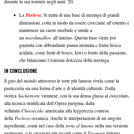
durante la sua tournée negli anni ’20.
La
Pavlova
; Si tratta di una base di meringa di grandi
dimensioni, cotta in modo da essere croccante all’esterno e
mantenere un cuore morbido e simile a
un
marshmallow
all’interno. Questa base viene poi
guarnita con abbondante panna montata e frutta fresca
acidula, come frutti di bosco, kiwi o frutto della passione,
che bilanciano l’estrema dolcezza della meringa.
IN CONCLUSIONE
Il giro del mondo attraverso le torte più famose rivela come la
pasticceria sia una forma d’arte e di identità culturale. Dalla
storica
Sachertorte
viennese, con la sua densa glassa al cioccolato,
alla tecnica stratificata dell’Opéra parigina; dalla
vellutata
Cheesecake
americana alla leggerezza contesa
della
Pavlova
oceanica. Anche le interpretazioni di un singolo
ingrediente, come nel caso della
torta al limone
nella sua versione
meringata, o le creazioni più recenti come il
Tiramisù
italiano,