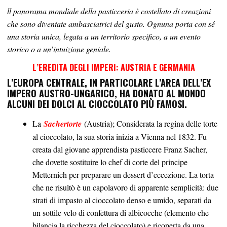
ll panorama mondiale della pasticceria è costellato di creazioni
che sono diventate ambasciatrici del gusto. Ognuna porta con sé
una storia unica, legata a un territorio specifico, a un evento
storico o a un’intuizione geniale.
L’EREDITÀ DEGLI IMPERI: AUSTRIA E GERMANIA
L’EUROPA CENTRALE, IN PARTICOLARE L’AREA DELL’EX
IMPERO AUSTRO-UNGARICO, HA DONATO AL MONDO
ALCUNI DEI DOLCI AL CIOCCOLATO PIÙ FAMOSI.
La
Sachertorte
(Austria); Considerata la regina delle torte
al cioccolato, la sua storia inizia a Vienna nel 1832. Fu
creata dal giovane apprendista pasticcere Franz Sacher,
che dovette sostituire lo chef di corte del principe
Metternich per preparare un dessert d’eccezione. La torta
che ne risultò è un capolavoro di apparente semplicità: due
strati di impasto al cioccolato denso e umido, separati da
un sottile velo di confettura di albicocche (elemento che
bilancia la ricchezza del cioccolato) e ricoperta da una