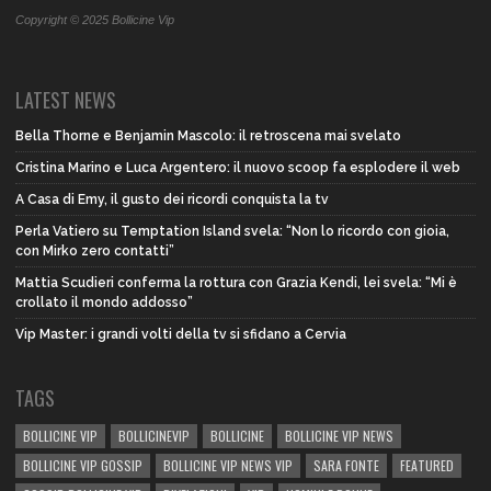
Copyright © 2025 Bollicine Vip
LATEST NEWS
Bella Thorne e Benjamin Mascolo: il retroscena mai svelato
Cristina Marino e Luca Argentero: il nuovo scoop fa esplodere il web
A Casa di Emy, il gusto dei ricordi conquista la tv
Perla Vatiero su Temptation Island svela: “Non lo ricordo con gioia,
con Mirko zero contatti”
Mattia Scudieri conferma la rottura con Grazia Kendi, lei svela: “Mi è
crollato il mondo addosso”
Vip Master: i grandi volti della tv si sfidano a Cervia
TAGS
BOLLICINE VIP
BOLLICINEVIP
BOLLICINE
BOLLICINE VIP NEWS
BOLLICINE VIP GOSSIP
BOLLICINE VIP NEWS VIP
SARA FONTE
FEATURED