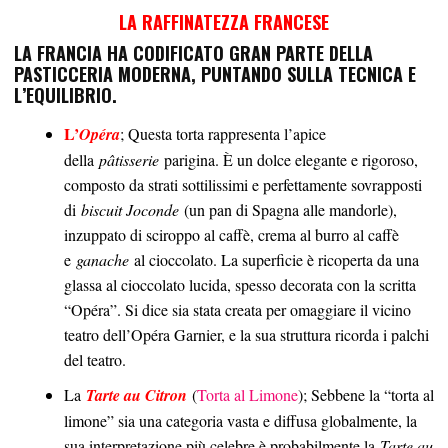
LA RAFFINATEZZA FRANCESE
LA FRANCIA HA CODIFICATO GRAN PARTE DELLA
PASTICCERIA MODERNA, PUNTANDO SULLA TECNICA E
L’EQUILIBRIO.
L’
Opéra
; Questa torta rappresenta l’apice
della
pâtisserie
parigina. È un dolce elegante e rigoroso,
composto da strati sottilissimi e perfettamente sovrapposti
di
biscuit Joconde
(un pan di Spagna alle mandorle),
inzuppato di sciroppo al caffè, crema al burro al caffè
e
ganache
al cioccolato. La superficie è ricoperta da una
glassa al cioccolato lucida, spesso decorata con la scritta
“Opéra”. Si dice sia stata creata per omaggiare il vicino
teatro dell’Opéra Garnier, e la sua struttura ricorda i palchi
del teatro.
La
Tarte au Citron
(
Torta al Limone
); Sebbene la “torta al
limone” sia una categoria vasta e diffusa globalmente, la
sua interpretazione più celebre è probabilmente la
Tarte au