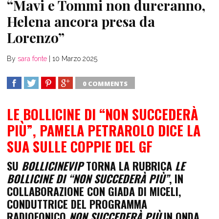
“Mavi e Tommi non dureranno,
Helena ancora presa da
Lorenzo”
By
sara fonte
|
10 Marzo 2025
0 COMMENTS
SHARE
TWEET
SHARE
SHARE
LE BOLLICINE DI “NON SUCCEDERÀ
PIÙ”, PAMELA PETRAROLO DICE LA
SUA SULLE COPPIE DEL GF
SU
BOLLICINEVIP
TORNA LA RUBRICA
LE
BOLLICINE DI “NON SUCCEDERÀ PIÙ”
, IN
COLLABORAZIONE CON
GIADA DI MICELI
,
CONDUTTRICE DEL PROGRAMMA
RADIOFONICO
NON SUCCEDERÀ PIÙ
IN ONDA