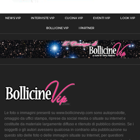
NEWS VIP
INTERVISTE VIP
CUCINA VIP
EVENTI VIP
LOOK VIP
BOLLICINE VIP
I PARTNER
Le foto o immagini presenti su www.bollicinevip.com sono autoprodotte,
omaggio da uffici stampa, riprese da social media o situate su internet e
costituite da materiale largamente diffuso e ritenuto di pubblico dominio. Se i
soggetti o gli autori avessero qualcosa in contrario alla pubblicazione su
questo sito delle foto o delle immagini situate su Internet, per questioni