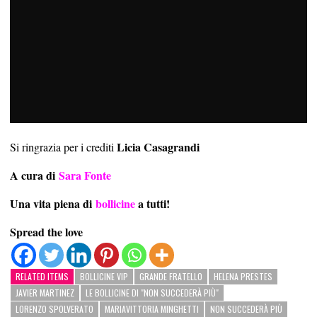
Licia Casagrandi
Si ringrazia per i crediti
A cura di
Sara Fonte
Una vita piena di
bollicine
a tutti!
Spread the love
RELATED ITEMS
BOLLICINE VIP
GRANDE FRATELLO
HELENA PRESTES
JAVIER MARTINEZ
LE BOLLICINE DI "NON SUCCEDERÀ PIÙ"
LORENZO SPOLVERATO
MARIAVITTORIA MINGHETTI
NON SUCCEDERÀ PIÙ