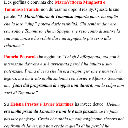
MariaVittoria Minghetti e
L’ex gieffina è convinta che
Tommaso Franchi
non dureranno dopo il reality. Queste le sue
parole:
“
A MariaVittoria di Tommaso importa poco
, ha capito
che la loro “ship” poteva darle visibilità. Chi sembra davvero
coinvolto è Tommaso, che in Spagna si è reso conto di sentire la
sua mancanza e ha voluto dare un significato più serio alla
relazione.”
Pamela Petrarolo
ha aggiunto:
“Lei gli è affezionata, ma non è
interessata davvero e si è avvicinata perché ha intuito il suo
potenziale. Prima diceva che lui era troppo giovane e non voleva
legarsi, ma ha avuto molta sintonia con Javier e Alfonso. Secondo
me,
fuori dal programma la coppia non durerà
, ma la colpa non
sarà di Tommaso”.
Helena Prestes e Javier Martinez
Su
ha invece detto:
“Helena
era molto presa da Lorenzo e non le è mai passata
, se l’è fatta
passare per forza. Credo che abbia un coinvolgimento sincero nei
confronti di Javier, ma non credo a quello di lui perché ha