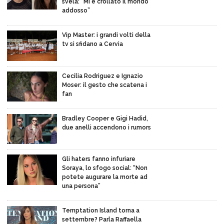
svela: “Mi è crollato il mondo
addosso”
Vip Master: i grandi volti della
tv si sfidano a Cervia
Cecilia Rodriguez e Ignazio
Moser: il gesto che scatena i
fan
Bradley Cooper e Gigi Hadid,
due anelli accendono i rumors
Gli haters fanno infuriare
Soraya, lo sfogo social: “Non
potete augurare la morte ad
una persona”
Temptation Island torna a
settembre? Parla Raffaella