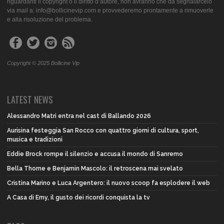
riguardanti il copyright o il diritto d’autore, non avranno che da segnalarcelo
via mail a: info@bollicinevip.com e provvederemo prontamente a rimuoverle
e alla risoluzione del problema.
Copyright © 2025 Bollicine Vip
LATEST NEWS
Alessandro Matri entra nel cast di Ballando 2026
Aurisina festeggia San Rocco con quattro giorni di cultura, sport,
musica e tradizioni
Eddie Brock rompe il silenzio e accusa il mondo di Sanremo
Bella Thorne e Benjamin Mascolo: il retroscena mai svelato
Cristina Marino e Luca Argentero: il nuovo scoop fa esplodere il web
A Casa di Emy, il gusto dei ricordi conquista la tv