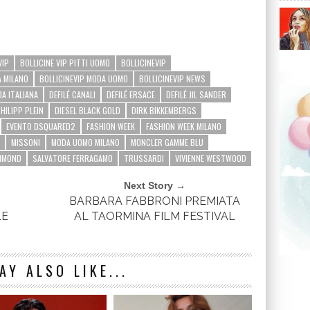
VIP
BOLLICINE VIP PITTI UOMO
BOLLICINEVIP
A MILANO
BOLLICINEVIP MODA UOMO
BOLLICINEVIP NEWS
A ITALIANA
DEFILÉ CANALI
DEFILÉ ERSACE
DEFILÉ JIL SANDER
PHILIPP PLEIN
DIESEL BLACK GOLD
DIRK BIKKEMBERGS
EVENTO DSQUARED2
FASHION WEEK
FASHION WEEK MILANO
MISSONI
MODA UOMO MILANO
MONCLER GAMME BLU
HMOND
SALVATORE FERRAGAMO
TRUSSARDI
VIVIENNE WESTWOOD
Next Story →
BARBARA FABBRONI PREMIATA
LE
AL TAORMINA FILM FESTIVAL
AY ALSO LIKE...