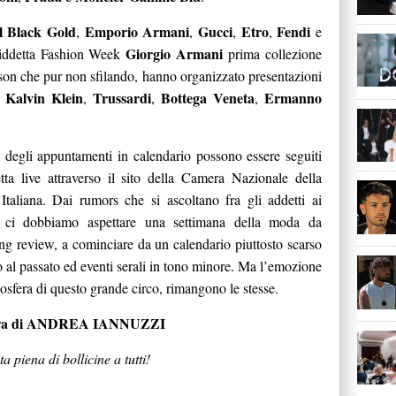
l Black Gold
Emporio Armani
Gucci
Etro
Fendi
,
,
,
,
e
Giorgio Armani
siddetta Fashion Week
prima collezione
son che pur non sfilando, hanno organizzato presentazioni
Kalvin Klein
Trussardi
Bottega Veneta
Ermanno
o
,
,
,
 degli appuntamenti in calendario possono essere seguiti
etta live attraverso il sito della Camera Nazionale della
taliana. Dai rumors che si ascoltano fra gli addetti ai
, ci dobbiamo aspettare una settimana della moda da
ng review, a cominciare da un calendario piuttosto scarso
to al passato ed eventi serali in tono minore. Ma l’emozione
mosfera di questo grande circo, rimangono le stesse.
ra di ANDREA IANNUZZI
a piena di bollicine a tutti!