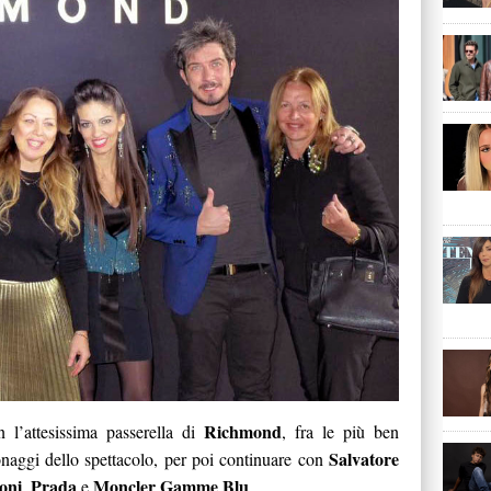
Richmond
l’attesissima passerella di
, fra le più ben
Salvatore
onaggi dello spettacolo, per poi continuare con
oni
Prada
Moncler Gamme Blu
,
e
.