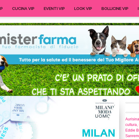
IP
CUCINA VIP
EVENTI VIP
LOOK VIP
BOLLICINE VIP
Aurisina
cultura,
Eddie Br
Sanrem