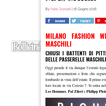
By
Fabio Scarpati
|
16 Giugno 2016
SHARE
TWEET
MILANO FASHION W
MASCHILI
CHIUSI I BATTENTI DI PI
DELLE PASSERELLE MASCHILI
Oggi prende il via dunque l’evento legat
sfilate, presentazioni e feste che seg
lombardo in vista dell’estate. Il primo
loro locale in via Ceresio 7. Si entra ne
Les Hommes
Pal Zileri
Philipp Plei
,
e