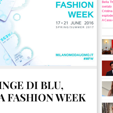
Bella T
svelato
Cristina
esplode
A Casa d
INGE DI BLU,
A FASHION WEEK