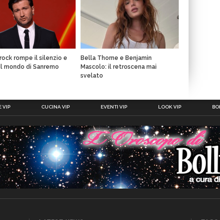
rock rompe il silenzio e
Bella Thorne e Benjamin
il mondo di Sanremo
Mascolo: il retroscena mai
svelato
 VIP
CUCINA VIP
EVENTI VIP
LOOK VIP
BOL