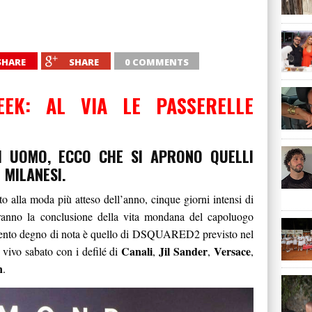
SHARE
SHARE
0 COMMENTS
EEK: AL VIA LE PASSERELLE
TTI UOMO, ECCO CHE SI APRONO QUELLI
 MILANESI.
o alla moda più atteso dell’anno, cinque giorni intensi di
neranno la conclusione della vita mondana del capoluogo
 evento degno di nota è quello di DSQUARED2 previsto nel
Canali
Jil Sander
Versace
l vivo sabato con i defilé di
,
,
,
n
.