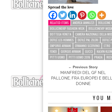
Spread the love
RELATED ITEMS
ANDREA IANNUZZI
BOLLICINE 
BOLLICINEVIP FASHION WEEK
BOLLICINEVIP MOD
BOTTEGA VENETA
CAMERA NAZIONALE DELLA MOD
DEFILÉ LES HOMMES
DEFILÉ PAL ZILERI
DEFILÉ 
EMPORIO ARMANI
ERMANNO SCERVINO
ETRO
FENDI
GIORGIO ARMANI
GUCCI
KALVIN KLEIN
PITTI UOMO
PITTI UOMO 2016
PRADA
RIC
← Previous Story
MANFREDI DEL GF NEL
PALLONE, FRA EUROPEI E BEL
DONNE
YOU M