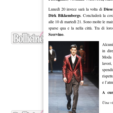
Diese
Lunedì 20 invece sarà la volta di
Dirk Bikkembergs
. Concluderà la co
alle 10 di martedì 21. Sono molte le mai
sparse qua e la nella città. Tra di lor
Scervino
.
Alcuni
in dir
Moda I
lavori
spendi
rispet
e l’at
A cu
Una vit