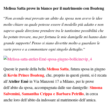
SHARE
TWEET
SHARE
SHARE
Melissa Satta prove in bianco per il matrimonio con Boateng
“
Non avendo mai provato un abito da sposa non avevo le idee
molto chiare su quale potesse essere il modello più adatto e non
sapevo quale direzione prendere tra le tantissime possibilità che
ho potuto trovare, ma per fortuna le mie damigelle mi hanno dato
grande supporto! Penso si siano divertite molto a guardare le
varie prove e a commentare ogni singolo dettaglio.
“
Melissa Satta
Queste le parole della bella
, futura sposa in giugno
Kevin Prince Boateng
di
, che, proprio in questi giorni, si è recata
Atelier Emè
all’
in Via Manzoni 17 a Milano, per le prove
Simona
dell’abito da sposa, accompagnata dalle sue damigelle:
Salvemini
,
Samantha Crippa
e
Barbara Petrillo
, in cerca
anche loro dell’abito da indossare al matrimonio dell’amica.