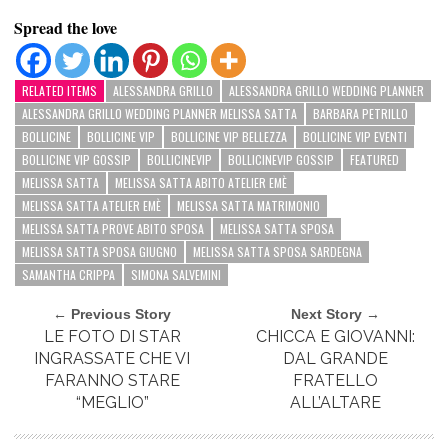
Spread the love
RELATED ITEMS
ALESSANDRA GRILLO
ALESSANDRA GRILLO WEDDING PLANNER
ALESSANDRA GRILLO WEDDING PLANNER MELISSA SATTA
BARBARA PETRILLO
BOLLICINE
BOLLICINE VIP
BOLLICINE VIP BELLEZZA
BOLLICINE VIP EVENTI
BOLLICINE VIP GOSSIP
BOLLICINEVIP
BOLLICINEVIP GOSSIP
FEATURED
MELISSA SATTA
MELISSA SATTA ABITO ATELIER EMÈ
MELISSA SATTA ATELIER EMÈ
MELISSA SATTA MATRIMONIO
MELISSA SATTA PROVE ABITO SPOSA
MELISSA SATTA SPOSA
MELISSA SATTA SPOSA GIUGNO
MELISSA SATTA SPOSA SARDEGNA
SAMANTHA CRIPPA
SIMONA SALVEMINI
← Previous Story
Next Story →
LE FOTO DI STAR
CHICCA E GIOVANNI:
INGRASSATE CHE VI
DAL GRANDE
FARANNO STARE
FRATELLO
“MEGLIO”
ALL’ALTARE