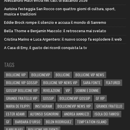
Alessandro Matri entra nel cast di Ballando 2026
Aurisina festeggia San Rocco con quattro giorni di cultura, sport,
musica e tradizioni
Eddie Brock rompe il silenzio e accusa il mondo di Sanremo
Bella Thorne e Benjamin Mascolo: il retroscena mai svelato
Cristina Marino e Luca Argentero: il nuovo scoop fa esplodere il web
A Casa di Emy, il gusto dei ricordi conquista la tv
TAGS
BOLLICINE VIP
BOLLICINEVIP
BOLLICINE
BOLLICINE VIP NEWS
BOLLICINE VIP GOSSIP
BOLLICINE VIP NEWS VIP
SARA FONTE
FEATURED
GOSSIP BOLLICINE VIP
RIVELAZIONI
VIP
UOMINI E DONNE
GRANDE FRATELLO VIP
GOSSIP
BOLLICINEVIP GOSSIP
GF VIP
MARIA DE FILIPPI
INSTAGRAM
BOLLICINEVIP NEWS VIP
GRANDE FRATELLO
ESTER ADAMI
ALFONSO SIGNORINI
ANDREA IANNUZZI
ISOLA DEI FAMOSI
GF
BARBARA D’URSO
BELEN RODRIGUEZ
TEMPTATION ISLAND
ILARY BLASI
BOLLICINE VIP EVENTI