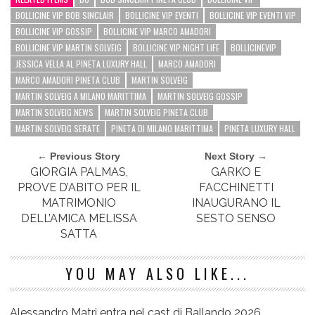
BOLLICINE VIP BOB SINCLAIR
BOLLICINE VIP EVENTI
BOLLICINE VIP EVENTI VIP
BOLLICINE VIP GOSSIP
BOLLICINE VIP MARCO AMADORI
BOLLICINE VIP MARTIN SOLVEIG
BOLLICINE VIP NIGHT LIFE
BOLLICINEVIP
JESSICA VELLA AL PINETA LUXURY HALL
MARCO AMADORI
MARCO AMADORI PINETA CLUB
MARTIN SOLVEIG
MARTIN SOLVEIG A MILANO MARITTIMA
MARTIN SOLVEIG GOSSIP
MARTIN SOLVEIG NEWS
MARTIN SOLVEIG PINETA CLUB
MARTIN SOLVEIG SERATE
PINETA DI MILANO MARITTIMA
PINETA LUXURY HALL
← Previous Story
Next Story →
GIORGIA PALMAS,
GARKO E
PROVE D’ABITO PER IL
FACCHINETTI
MATRIMONIO
INAUGURANO IL
DELL’AMICA MELISSA
SESTO SENSO
SATTA
YOU MAY ALSO LIKE...
Alessandro Matri entra nel cast di Ballando 2026