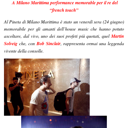
A Milano Marittima performance memorable per il re del
“french touch”
Al Pineta di Milano Marittima è stato un venerdì sera (24 giugno)
memorabile per gli amanti dell’house music che hanno potuto
ascoltare, dal vivo, uno dei suoi profeti più quotati, quel
Martin
Solveig
che, con
Bob Sinclair
, rappresenta ormai una leggenda
vivente della consolle.