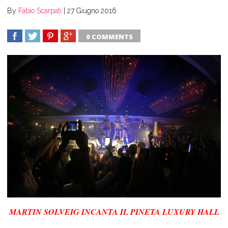
By
Fabio Scarpati
|
27 Giugno 2016
0 COMMENTS
SHARE
TWEET
SHARE
SHARE
MARTIN SOLVEIG INCANTA IL PINETA LUXURY HALL