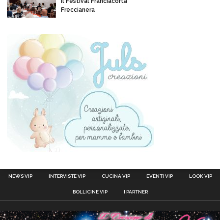
il Festival Franciacorta
Freccianera
NEWS VIP
INTERVISTE VIP
CUCINA VIP
EVENTI VIP
LOOK VIP
BOLLICINE VIP
I PARTNER