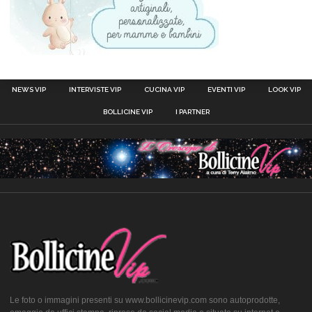
NEWS VIP
INTERVISTE VIP
CUCINA VIP
EVENTI VIP
LOOK VIP
BOLLICINE VIP
I PARTNER
Le foto o immagini presenti su www.bollicinevip.com sono autoprodotte,