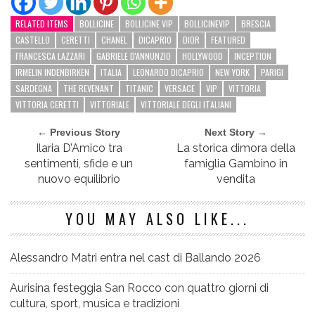
RELATED ITEMS
BOLLICINE
BOLLICINE VIP
BOLLICINEVIP
BRESCIA
CASTELLO
CERETTI
CHANEL
DICAPRIO
DIOR
FEATURED
FRANCESCA LAZZARI
GABRIELE D'ANNUNZIO
HOLLYWOOD
INCEPTION
IRMELIN INDENBIRKEN
ITALIA
LEONARDO DICAPRIO
NEW YORK
PARIGI
SARDEGNA
THE REVENANT
TITANIC
VERSACE
VIP
VITTORIA
VITTORIA CERETTI
VITTORIALE
VITTORIALE DEGLI ITALIANI
← Previous Story
Next Story →
Ilaria D’Amico tra
La storica dimora della
sentimenti, sfide e un
famiglia Gambino in
nuovo equilibrio
vendita
YOU MAY ALSO LIKE...
Alessandro Matri entra nel cast di Ballando 2026
Aurisina festeggia San Rocco con quattro giorni di
cultura, sport, musica e tradizioni