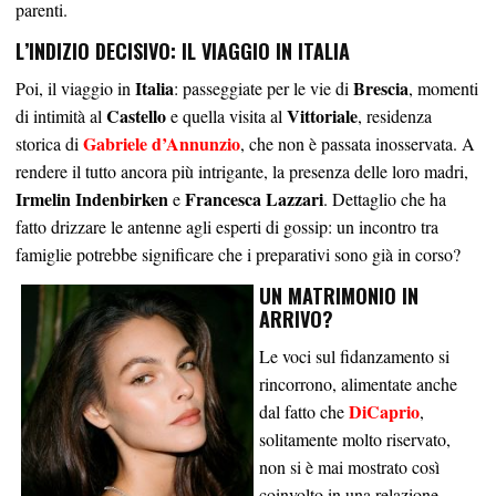
parenti.
L’INDIZIO DECISIVO: IL VIAGGIO IN ITALIA
Italia
Brescia
Poi, il viaggio in
: passeggiate per le vie di
, momenti
Castello
Vittoriale
di intimità al
e quella visita al
, residenza
Gabriele d’Annunzio
storica di
, che non è passata inosservata. A
rendere il tutto ancora più intrigante, la presenza delle loro madri,
Irmelin Indenbirken
Francesca Lazzari
e
. Dettaglio che ha
fatto drizzare le antenne agli esperti di gossip: un incontro tra
famiglie potrebbe significare che i preparativi sono già in corso?
UN MATRIMONIO IN
ARRIVO?
Le voci sul fidanzamento si
rincorrono, alimentate anche
DiCaprio
dal fatto che
,
solitamente molto riservato,
non si è mai mostrato così
coinvolto in una relazione.