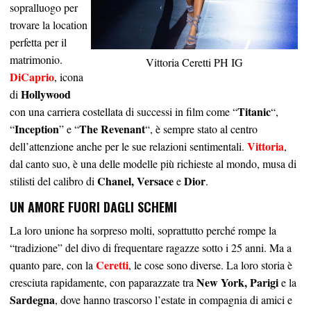
sopralluogo per
trovare la location
perfetta per il
matrimonio.
Vittoria Ceretti PH IG
DiCaprio
, icona
Hollywood
di
Titanic
con una carriera costellata di successi in film come “
“,
Inception
The Revenant
“
” e “
“, è sempre stato al centro
Vittoria
dell’attenzione anche per le sue relazioni sentimentali.
,
dal canto suo, è una delle modelle più richieste al mondo, musa di
Chanel, Versace
Dior
stilisti del calibro di
e
.
UN AMORE FUORI DAGLI SCHEMI
La loro unione ha sorpreso molti, soprattutto perché rompe la
“tradizione” del divo di frequentare ragazze sotto i 25 anni. Ma a
Ceretti
quanto pare, con la
, le cose sono diverse. La loro storia è
New York, Parigi
cresciuta rapidamente, con paparazzate tra
e la
Sardegna
, dove hanno trascorso l’estate in compagnia di amici e