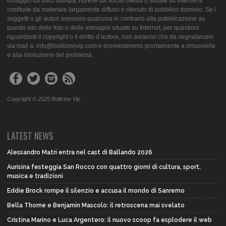
omaggio da uffici stampa, riprese da social media o situate su internet e
costituite da materiale largamente diffuso e ritenuto di pubblico dominio. Se i
soggetti o gli autori avessero qualcosa in contrario alla pubblicazione su
questo sito delle foto o delle immagini situate su Internet, per questioni
riguardanti il copyright o il diritto d’autore, non avranno che da segnalarcelo
via mail a: info@bollicinevip.com e provvederemo prontamente a rimuoverle
e alla risoluzione del problema.
Copyright © 2025 Bollicine Vip
LATEST NEWS
Alessandro Matri entra nel cast di Ballando 2026
Aurisina festeggia San Rocco con quattro giorni di cultura, sport,
musica e tradizioni
Eddie Brock rompe il silenzio e accusa il mondo di Sanremo
Bella Thorne e Benjamin Mascolo: il retroscena mai svelato
Cristina Marino e Luca Argentero: il nuovo scoop fa esplodere il web