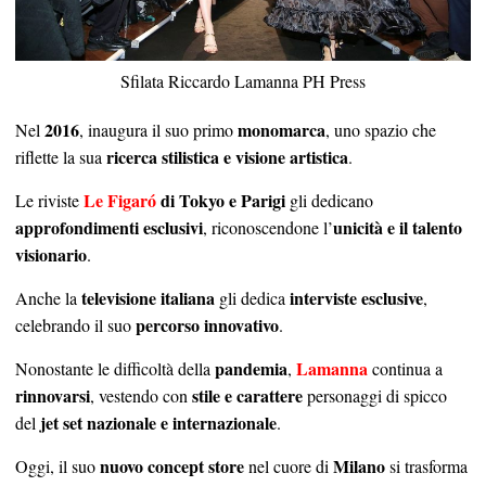
Sfilata Riccardo Lamanna PH Press
2016
monomarca
Nel
, inaugura il suo primo
, uno spazio che
ricerca stilistica e visione artistica
riflette la sua
.
Le Figaró
di Tokyo e Parigi
Le riviste
gli dedicano
approfondimenti esclusivi
unicità e il talento
, riconoscendone l’
visionario
.
televisione italiana
interviste esclusive
Anche la
gli dedica
,
percorso innovativo
celebrando il suo
.
pandemia
Lamanna
Nonostante le difficoltà della
,
continua a
rinnovarsi
stile e carattere
, vestendo con
personaggi di spicco
jet set nazionale e internazionale
del
.
nuovo concept store
Milano
Oggi, il suo
nel cuore di
si trasforma