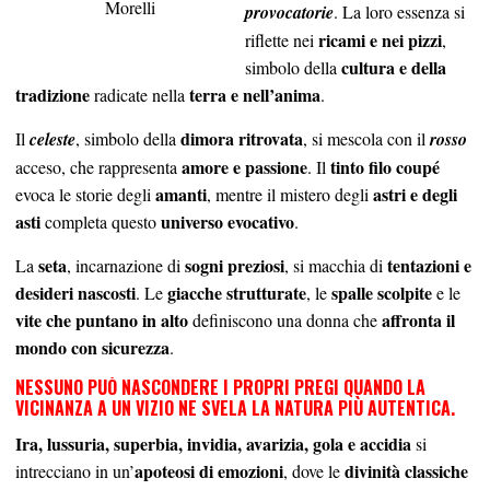
Morelli
provocatorie
. La loro essenza si
ricami e nei pizzi
riflette nei
,
cultura e della
simbolo della
tradizione
terra e nell’anima
radicate nella
.
dimora ritrovata
Il
celeste
, simbolo della
, si mescola con il
rosso
amore e passione
tinto filo coupé
acceso, che rappresenta
. Il
amanti
astri e degli
evoca le storie degli
, mentre il mistero degli
asti
universo evocativo
completa questo
.
seta
sogni preziosi
tentazioni e
La
, incarnazione di
, si macchia di
desideri nascosti
giacche strutturate
spalle scolpite
. Le
, le
e le
vite che puntano in alto
affronta il
definiscono una donna che
mondo con sicurezza
.
NESSUNO PUÒ NASCONDERE I PROPRI
PREGI
QUANDO LA
VICINANZA A UN VIZIO
NE SVELA LA NATURA PIÙ AUTENTICA.
Ira, lussuria, superbia, invidia, avarizia, gola e accidia
si
apoteosi di emozioni
divinità classiche
intrecciano in un’
, dove le