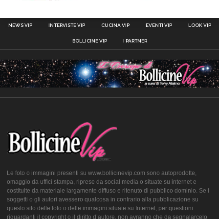
NEWS VIP
INTERVISTE VIP
CUCINA VIP
EVENTI VIP
LOOK VIP
BOLLICINE VIP
I PARTNER
Le foto o immagini presenti su www.bollicinevip.com sono autoprodotte,
omaggio da uffici stampa, riprese da social media o situate su internet e
costituite da materiale largamente diffuso e ritenuto di pubblico dominio. Se i
soggetti o gli autori avessero qualcosa in contrario alla pubblicazione su
questo sito delle foto o delle immagini situate su Internet, per questioni
riguardanti il copyright o il diritto d’autore, non avranno che da segnalarcelo