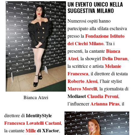
UN EVENTO UNICO NELLA
SUGGESTIVA MILANO
Numerosi ospiti hanno
partecipato alla sfilata esclusiva
Fondazione Istituto
presso la
dei Ciechi Milano
. Tra i
Bianca
presenti, la cantante
Atzei
Delia Duran
, la showgirl
,
Melanie
la scrittrice e artista
Francesca
, il direttore di testata
Roberto Alessi
, l’hair stylist
Marco Morelli
, la giornalista di
Mediaset
Claudia Peroni
,
Bianca Atzei
Arianna Piras
l’influencer
, il
IdentityStyle
direttore di
Francesca Lovatelli Caetani
,
Mille
di XFactor
la cantante
,