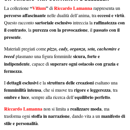
“
Vĭtĭum
”
Riccardo Lamanna
La collezione
di
rappresenta un
percorso affascinante
eccessi e virtù
nelle dualità dell’anima, tra
.
sartoriale esclusivo
raffinatezza con
Questo racconto
intreccia la
il contrasto
purezza con la provocazione
passato con il
, la
, il
presente
.
Materiali pregiati come
pizzo, cady, organza, seta, cachemire e
sicura, forte e
tweed
plasmano una figura femminile
indipendente
superare ogni ostacolo con grazia e
, capace di
fermezza
.
dettagli esclusivi
struttura delle creazioni
I
e la
esaltano una
femminilità intensa
rigore e leggerezza
, che si muove tra
, tra
ombre e luce
equilibrio perfetto
, sempre alla ricerca dell’
.
Riccardo Lamanna
realizzare moda
non si limita a
, ma
stoffa in narrazione
manifesto di
trasforma ogni
, dando vita a un
stile e personalità
.