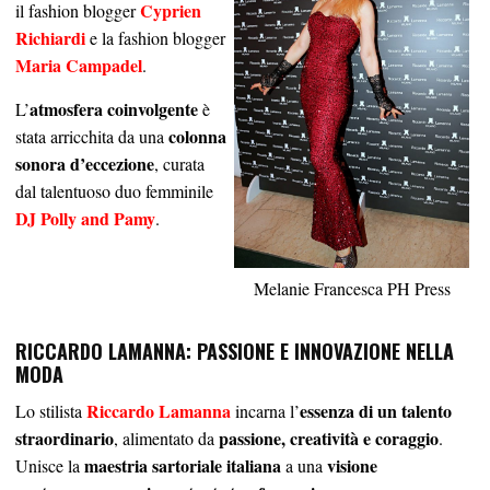
Cyprien
il fashion blogger
Richiardi
e la fashion blogger
Maria Campadel
.
atmosfera coinvolgente
L’
è
colonna
stata arricchita da una
sonora d’eccezione
, curata
dal talentuoso duo femminile
DJ Polly and Pamy
.
Melanie Francesca PH Press
RICCARDO LAMANNA: PASSIONE E INNOVAZIONE NELLA
MODA
Riccardo Lamanna
essenza di un talento
Lo stilista
incarna l’
straordinario
passione, creatività e coraggio
, alimentato da
.
maestria sartoriale italiana
visione
Unisce la
a una