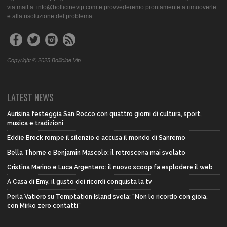
via mail a: info@bollicinevip.com e provvederemo prontamente a rimuoverle
e alla risoluzione del problema.
Copyright © 2025 Bollicine Vip
LATEST NEWS
Aurisina festeggia San Rocco con quattro giorni di cultura, sport,
musica e tradizioni
Eddie Brock rompe il silenzio e accusa il mondo di Sanremo
Bella Thorne e Benjamin Mascolo: il retroscena mai svelato
Cristina Marino e Luca Argentero: il nuovo scoop fa esplodere il web
A Casa di Emy, il gusto dei ricordi conquista la tv
Perla Vatiero su Temptation Island svela: “Non lo ricordo con gioia,
con Mirko zero contatti”