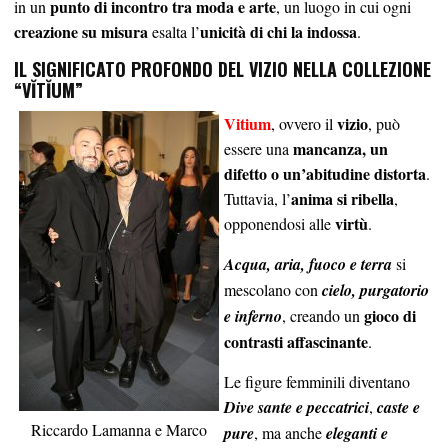
punto di incontro tra moda e arte
in un
, un luogo in cui ogni
creazione su misura
unicità di chi la indossa
esalta l’
.
IL SIGNIFICATO PROFONDO DEL VIZIO NELLA COLLEZIONE
“VĬTĬUM”
Vitium
vizio
, ovvero il
, può
mancanza, un
essere una
difetto o un’abitudine distorta
.
anima si ribella
Tuttavia, l’
,
virtù
opponendosi alle
.
Acqua, aria, fuoco e terra
si
mescolano con
cielo, purgatorio
gioco di
e inferno
, creando un
contrasti affascinante
.
Le figure femminili diventano
Dive sante e peccatrici
,
caste e
Riccardo Lamanna e Marco
pure
, ma anche
eleganti e