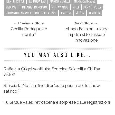
IDENTITYSTYLE
IED MODA LAB
MARCO MORELLI
MARIA CAMPADEL
MEDIASET
MELANIE FRANCESCA
MIFF AWARDS
MILLE
PAMY
POLLY
RICCARDO LAMANNA
ROBERTO ALESSI
TAKEONE
VĬTĬUM
XFACTOR
← Previous Story
Next Story →
Cecilia Rodriguez è
Milano Fashion Luxury
incinta?
Trip tra stile, lusso e
innovazione
YOU MAY ALSO LIKE...
Raffaella Griggi sostituirà Federica Sciarelli a Chi l’ha
visto?
Striscia la Notizia, fine di un’era o pausa per lo show
satirico?
Tu Si Que Vales, retroscena e sorprese dalle registrazioni