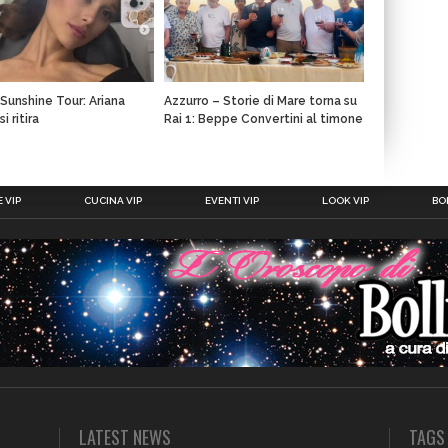
 Sunshine Tour: Ariana
Azzurro – Storie di Mare torna su
i ritira
Rai 1: Beppe Convertini al timone
 VIP
CUCINA VIP
EVENTI VIP
LOOK VIP
BOL
LATEST NEWS
TAGS