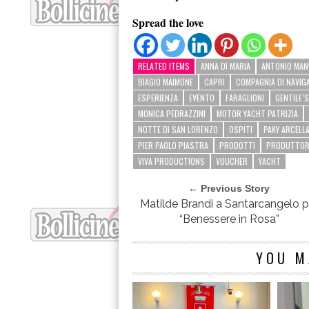
Spread the love
RELATED ITEMS
ANNA DI MARIA
ANTONIO MAN
BIAGIO MAIMONE
CAPRI
COMPAGNIA DI NAVIG
ESPERIENZA
EVENTO
FARAGLIONI
GENTILE’S
MONICA PEDRAZZINI
MOTOR YACHT PATRIZIA
NOTTE DI SAN LORENZO
OSPITI
PAKY ARCELL
PIER PAOLO PIASTRA
PRODOTTI
PRODUTTOR
VIVA PRODUCTIONS
VOUCHER
YACHT
← Previous Story
Matilde Brandi a Santarcangelo p
“Benessere in Rosa”
YOU M