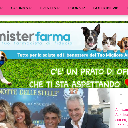
IP
CUCINA VIP
EVENTI VIP
LOOK VIP
BOLLICINE VIP
Alessand
Aurisina
cultura,
Eddie Br