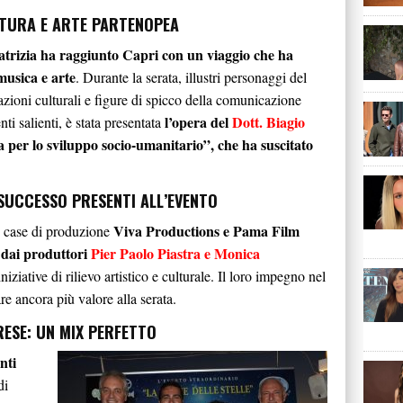
LTURA E ARTE PARTENOPEA
atrizia ha raggiunto Capri con un viaggio che ha
 musica e arte
. Durante la serata, illustri personaggi del
azioni culturali e figure di spicco della comunicazione
l’opera del
Dott. Biagio
ti salienti, è stata presentata
 per lo sviluppo socio-umanitario”, che ha suscitato
SUCCESSO PRESENTI ALL’EVENTO
Viva Productions e Pama Film
e case di produzione
 dai produttori
Pier Paolo Piastra e Monica
iziative di rilievo artistico e culturale. Il loro impegno nel
re ancora più valore alla serata.
RESE: UN MIX PERFETTO
nti
di