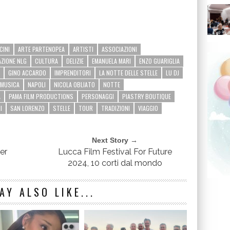
CINI
ARTE PARTENOPEA
ARTISTI
ASSOCIAZIONI
AZIONE NLG
CULTURA
DELIZIE
EMANUELA MARI
ENZO GUARIGLIA
GINO ACCARDO
IMPRENDITORI
LA NOTTE DELLE STELLE
LU DJ
MUSICA
NAPOLI
NICOLA OBLIATO
NOTTE
A
PAMA FILM PRODUCTIONS
PERSONAGGI
PIASTRY BOUTIQUE
I
SAN LORENZO
STELLE
TOUR
TRADIZIONI
VIAGGIO
Next Story →
er
Lucca Film Festival For Future
2024, 10 corti dal mondo
AY ALSO LIKE...