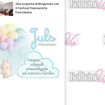
Alla scoperta di Borgonato con
il Festival Franciacorta
Freccianera