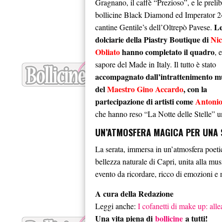
Gragnano, il caffè “Prezioso”, e le prelib
bollicine Black Diamond ed Imperator 2
Le
cantine Gentile’s dell’Oltrepò Pavese.
dolciarie della Piastry Boutique di
Nic
Obliato
hanno completato il quadro
, 
sapore del Made in Italy. Il tutto è stato
accompagnato dall’intrattenimento m
del
Maestro Gino Accardo
, con la
partecipazione di artisti come
Antonio
che hanno reso “La Notte delle Stelle” u
UN’ATMOSFERA MAGICA PER UNA 
La serata, immersa in un’atmosfera poeti
bellezza naturale di Capri, unita alla mus
evento da ricordare, ricco di emozioni e
A cura della Redazione
Leggi anche:
I cofanetti di make up: alle
Una vita piena di
bollicine
a tutti!