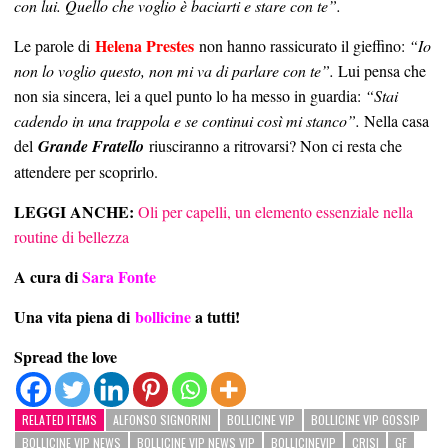
con lui. Quello che voglio è baciarti e stare con te”.
Helena Prestes
Le parole di
non hanno rassicurato il gieffino:
“Io
non lo voglio questo, non mi va di parlare con te”.
Lui pensa che
non sia sincera, lei a quel punto lo ha messo in guardia:
“Stai
cadendo in una trappola e se continui così mi stanco”.
Nella casa
del
Grande Fratello
riusciranno a ritrovarsi? Non ci resta che
attendere per scoprirlo.
LEGGI ANCHE:
Oli per capelli, un elemento essenziale nella
routine di bellezza
A cura di
Sara Fonte
Una vita piena di
bollicine
a tutti!
Spread the love
RELATED ITEMS
ALFONSO SIGNORINI
BOLLICINE VIP
BOLLICINE VIP GOSSIP
BOLLICINE VIP NEWS
BOLLICINE VIP NEWS VIP
BOLLICINEVIP
CRISI
GF