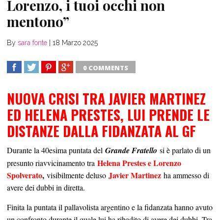
Lorenzo, i tuoi occhi non
mentono”
By
sara fonte
|
18 Marzo 2025
0 COMMENTS
SHARE
TWEET
SHARE
SHARE
NUOVA CRISI TRA JAVIER MARTINEZ
ED HELENA PRESTES, LUI PRENDE LE
DISTANZE DALLA FIDANZATA AL GF
Durante la 40esima puntata del
Grande Fratello
si è parlato di un
Helena Prestes e Lorenzo
presunto riavvicinamento tra
Spolverato
,
Javier Martinez
visibilmente deluso
ha ammesso di
avere dei dubbi in diretta.
Finita la puntata il pallavolista argentino e la fidanzata hanno avuto
un confronto durante il quale lui ha ribadito di avere dei dubbi. Tra