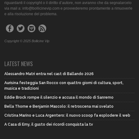
riguardanti il copyright o il diritto d’autore, non avranno che da segnalarcelo
via mail a: info@bollicinevip.com e provvederemo prontamente a rimuoverle
e alla risoluzione del problema.
Copyright © 2025 Bollicine Vip
LATEST NEWS
Alessandro Matri entra nel cast di Ballando 2026
Aurisina festeggia San Rocco con quattro giorni di cultura, sport,
musica e tradizioni
Eddie Brock rompe il silenzio e accusa il mondo di Sanremo
Bella Thorne e Benjamin Mascolo: il retroscena mai svelato
Cristina Marino e Luca Argentero: il nuovo scoop fa esplodere il web
A Casa di Emy, il gusto dei ricordi conquista la tv