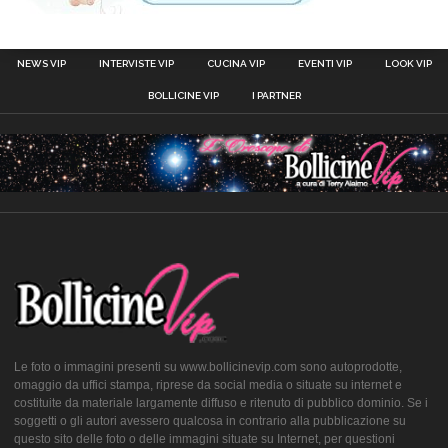
NEWS VIP
INTERVISTE VIP
CUCINA VIP
EVENTI VIP
LOOK VIP
BOLLICINE VIP
I PARTNER
Le foto o immagini presenti su www.bollicinevip.com sono autoprodotte,
omaggio da uffici stampa, riprese da social media o situate su internet e
costituite da materiale largamente diffuso e ritenuto di pubblico dominio. Se i
soggetti o gli autori avessero qualcosa in contrario alla pubblicazione su
questo sito delle foto o delle immagini situate su Internet, per questioni