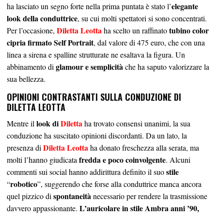
elegante
ha lasciato un segno forte nella prima puntata è stato l’
look della conduttrice
, su cui molti spettatori si sono concentrati.
Diletta Leotta
tubino color
Per l’occasione,
ha scelto un raffinato
cipria firmato Self Portrait
, dal valore di 475 euro, che con una
linea a sirena e spalline strutturate ne esaltava la figura. Un
glamour e semplicità
abbinamento di
che ha saputo valorizzare la
sua bellezza.
OPINIONI CONTRASTANTI SULLA CONDUZIONE DI
DILETTA LEOTTA
look di
Diletta
Mentre il
ha trovato consensi unanimi, la sua
conduzione ha suscitato opinioni discordanti. Da un lato, la
Diletta Leotta
presenza di
ha donato freschezza alla serata, ma
fredda e poco coinvolgente
molti l’hanno giudicata
. Alcuni
stile
commenti sui social hanno addirittura definito il suo
robotico
“
”, suggerendo che forse alla conduttrice manca ancora
spontaneità
quel pizzico di
necessario per rendere la trasmissione
L’auricolare in stile Ambra anni ’90,
davvero appassionante.