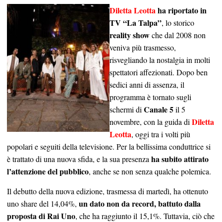
Diletta Leotta
ha riportato in
TV “La Talpa”
, lo storico
reality show
che dal 2008 non
veniva più trasmesso,
risvegliando la nostalgia in molti
spettatori affezionati. Dopo ben
sedici anni di assenza, il
programma è tornato sugli
Canale 5
schermi di
il 5
Diletta
novembre, con la guida di
Leotta
, oggi tra i volti più
popolari e seguiti della televisione. Per la bellissima conduttrice si
ha subito attirato
è trattato di una nuova sfida, e la sua presenza
l’attenzione del pubblico
, anche se non senza qualche polemica.
Il debutto della nuova edizione, trasmessa di martedì, ha ottenuto
un dato non da record, battuto dalla
uno share del 14,04%,
proposta di Rai Uno
, che ha raggiunto il 15,1%. Tuttavia, ciò che