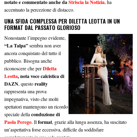
notato e commentato anche da
Striscia la Notizia
, ha
accentuato la percezione di distacco.
UNA SFIDA COMPLESSA PER DILETTA LEOTTA IN UN
FORMAT DAL PASSATO GLORIOSO
Nonostante l’impegno evidente,
“La Talpa”
sembra non aver
ancora conquistato del tutto il
pubblico. Bisogna anche
Diletta
riconoscere che per
Leotta
, nota voce calcistica di
DAZN
reality
, questo
rappresenta una prova
impegnativa, visto che molti
spettatori mantengono un ricordo
conduzione di
speciale della
Paola Perego
format
. Il
, grazie alla lunga assenza, ha suscitato
un’aspettativa forse eccessiva, difficile da soddisfare