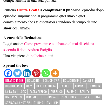
completamente in una sola puntata.
Diletta Leotta
a conquistare il pubblico
Riuscirà
, episodio dopo
episodio, imprimendo al programma quel ritmo e quel
coinvolgimento che i telespettatori attendono da tempo da uno
show
così amato?
A cura della Redazione
Leggi anche:
Come prevenire e combattere il mal di schiena
secondo il dott. Andrea Foriglio
Una vita piena di
bollicine
a tutti!
Spread the love
RELATED ITEMS
BOLLICINE
BOLLICINE VIP
BOLLICINEVIP
CANALE 5
CONDUTTRICE
DAZN
DILETTA LEOTTA
FEATURED
FORMAT
GLAMOUR
LA TALPA
LOOK
PAOLA PEREGO
PUBBLICO
RAI UNO
REALITY
REALITY SHOW
RECORD
SELF PORTRAIT
SEMPLICITÀ
SERATA
SHOW
STRISCIA LA NOTIZIA
TUBINO
TV
VIP