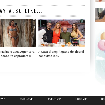
AY ALSO LIKE...
a Marino e Luca Argentero:
A Casa di Emy, il gusto dei ricordi
o scoop fa esplodere il
conquista la tv
 VIP
CUCINA VIP
EVENTI VIP
LOOK VIP
BOL