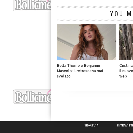
YOU M
Bella Thorne e Benjamin
Cristin
Mascolo: il retroscena mai
il nuov
svelato
web
NEWS VIP
INTERVISTE