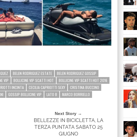
IGUEZ
BELEN RODRIGUEZ ESTATE
BELEN RODRIGUEZ GOSSIP
NE VIP
BOLLICINE VIP SCATTI HOT
BOLLICINE VIP SCATTI HOT 2016
PRIOTTI INCINTA
CECILIA CAPRIOTTI SEXY
CRISTINA BUCCINO
ANI
GOSSIP BOLLICINE VIP
LATO B
MARCO BORRIELLO
Next Story →
BELLEZZE IN BICICLETTA, LA
TERZA PUNTATA SABATO 25
GIUGNO