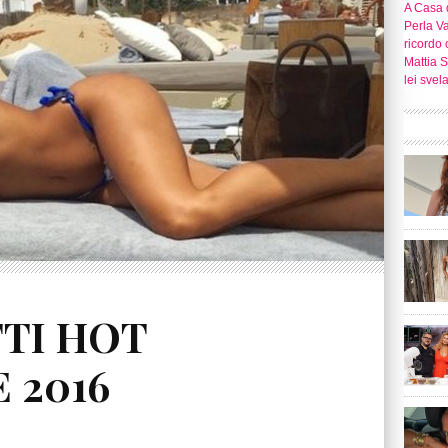
A Casa d
Perla Va
ricordo 
Mattia S
lei svel
TTI HOT
 2016