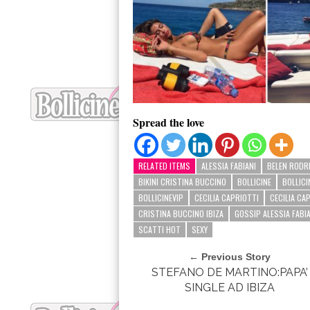
Spread the love
RELATED ITEMS
ALESSIA FABIANI
BELEN RODR
BIKINI CRISTINA BUCCINO
BOLLICINE
BOLLICI
BOLLICINEVIP
CECILIA CAPRIOTTI
CECILIA CA
CRISTINA BUCCINO IBIZA
GOSSIP ALESSIA FABI
SCATTI HOT
SEXY
← Previous Story
STEFANO DE MARTINO:PAPA’
SINGLE AD IBIZA