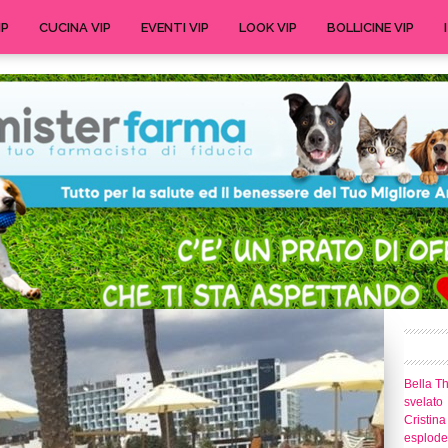
IP
CUCINA VIP
EVENTI VIP
LOOK VIP
BOLLICINE VIP
Bella T
svelato
Cristina
esplode