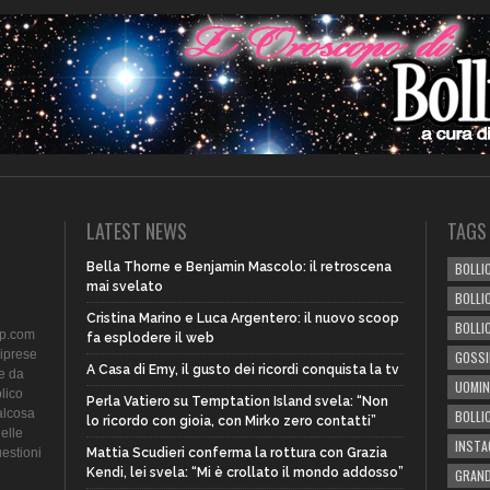
LATEST NEWS
TAGS
Bella Thorne e Benjamin Mascolo: il retroscena
BOLLIC
mai svelato
BOLLI
Cristina Marino e Luca Argentero: il nuovo scoop
BOLLI
ip.com
fa esplodere il web
riprese
GOSSI
A Casa di Emy, il gusto dei ricordi conquista la tv
te da
UOMIN
lico
Perla Vatiero su Temptation Island svela: “Non
alcosa
BOLLI
lo ricordo con gioia, con Mirko zero contatti”
delle
INST
uestioni
Mattia Scudieri conferma la rottura con Grazia
Kendi, lei svela: “Mi è crollato il mondo addosso”
GRAND