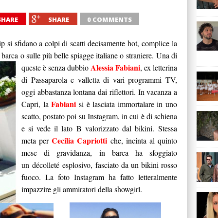
SHARE
SHARE
0 COMMENTS
ip si sfidano a colpi di scatti decisamente hot, complice la
 barca o sulle più belle spiagge italiane o straniere.
Una di
Alessia Fabiani
queste è senza dubbio
, ex letterina
di Passaparola e valletta di vari programmi TV,
oggi abbastanza lontana dai riflettori. In vacanza a
Fabiani
Capri, la
si è lasciata immortalare in uno
scatto, postato poi su Instagram, in cui è di schiena
e si vede il lato B valorizzato dal bikini. Stessa
Cecilia Capriotti
meta per
che, incinta al quinto
mese di gravidanza, in barca ha sfoggiato
un décolleté esplosivo, fasciato da un bikini rosso
fuoco. La foto Instagram ha fatto letteralmente
impazzire gli ammiratori della showgirl.