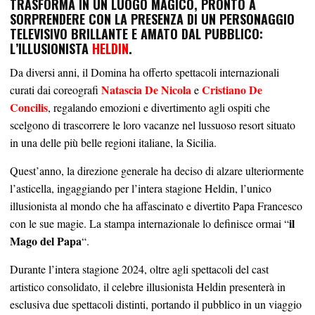
TRASFORMA IN UN LUOGO MAGICO, PRONTO A
SORPRENDERE CON LA PRESENZA DI UN PERSONAGGIO
TELEVISIVO BRILLANTE E AMATO DAL PUBBLICO:
L’ILLUSIONISTA
HELDIN
.
Da diversi anni, il Domina ha offerto spettacoli internazionali
Natascia De Nicola
Cristiano De
curati dai coreografi
e
Concilis
, regalando emozioni e divertimento agli ospiti che
scelgono di trascorrere le loro vacanze nel lussuoso resort situato
in una delle più belle regioni italiane, la Sicilia.
Quest’anno, la direzione generale ha deciso di alzare ulteriormente
l’asticella, ingaggiando per l’intera stagione Heldin, l’unico
illusionista al mondo che ha affascinato e divertito Papa Francesco
il
con le sue magie. La stampa internazionale lo definisce ormai “
Mago del Papa
“.
Durante l’intera stagione 2024, oltre agli spettacoli del cast
artistico consolidato, il celebre illusionista Heldin presenterà in
esclusiva due spettacoli distinti, portando il pubblico in un viaggio