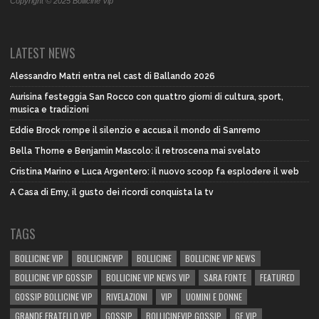
Copyright © 2025 Bollicine Vip
LATEST NEWS
Alessandro Matri entra nel cast di Ballando 2026
Aurisina festeggia San Rocco con quattro giorni di cultura, sport,
musica e tradizioni
Eddie Brock rompe il silenzio e accusa il mondo di Sanremo
Bella Thorne e Benjamin Mascolo: il retroscena mai svelato
Cristina Marino e Luca Argentero: il nuovo scoop fa esplodere il web
A Casa di Emy, il gusto dei ricordi conquista la tv
TAGS
BOLLICINE VIP
BOLLICINEVIP
BOLLICINE
BOLLICINE VIP NEWS
BOLLICINE VIP GOSSIP
BOLLICINE VIP NEWS VIP
SARA FONTE
FEATURED
GOSSIP BOLLICINE VIP
RIVELAZIONI
VIP
UOMINI E DONNE
GRANDE FRATELLO VIP
GOSSIP
BOLLICINEVIP GOSSIP
GF VIP