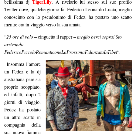
TigerLily
bellissima dj
. A rivelarlo lui stesso sul suo profilo
Twitter dove, qualche giorno fa, Federico Leonardo Lucia, meglio
conosciuto con lo pseudonimo di Fedez, ha postato uno scatto
mentre era in viaggio verso la sua amata.
“
25 ore di volo
– cinguetta il rapper –
meglio berci sopra! Sto
arrivando
FedericoPiccoloRomanticoneLaProssimaFidanzataInTibet
“.
Insomma l’amore
tra Fedez e la dj
australiana pare sia
proprio scoppiato,
ed infatti, dopo 2
giorni di viaggio,
Fedez ha postato
un altro scatto in
compagnia della
sua nuova fiamma