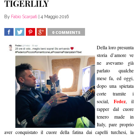
TIGERLILY
By
Fabio Scarpati
|
4 Maggio 2016
0 COMMENTS
SHARE
TWEET
SHARE
SHARE
Della loro presunta
storia d’amore ve
ne avevamo già
parlato qualche
mese fa, ed oggi,
dopo una spietata
corte tramite i
Fedez
social,
, il
rapper dal cuore
tenero made in
Italy, pare proprio
aver conquistato il cuore della fatina dai capelli turchesi, la