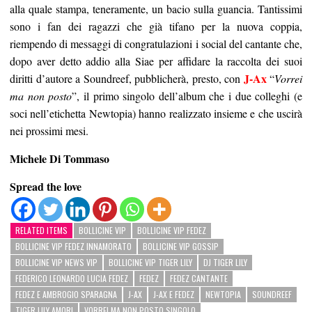
alla quale stampa, teneramente, un bacio sulla guancia. Tantissimi
sono i fan dei ragazzi che già tifano per la nuova coppia,
riempendo di messaggi di congratulazioni i social del cantante che,
dopo aver detto addio alla Siae per affidare la raccolta dei suoi
J-Ax
diritti d’autore a Soundreef, pubblicherà, presto, con
“
Vorrei
ma non posto
”, il primo singolo dell’album che i due colleghi (e
soci nell’etichetta Newtopia) hanno realizzato insieme e che uscirà
nei prossimi mesi.
Michele Di Tommaso
Spread the love
RELATED ITEMS
BOLLICINE VIP
BOLLICINE VIP FEDEZ
BOLLICINE VIP FEDEZ INNAMORATO
BOLLICINE VIP GOSSIP
BOLLICINE VIP NEWS VIP
BOLLICINE VIP TIGER LILY
DJ TIGER LILY
FEDERICO LEONARDO LUCIA FEDEZ
FEDEZ
FEDEZ CANTANTE
FEDEZ E AMBROGIO SPARAGNA
J-AX
J-AX E FEDEZ
NEWTOPIA
SOUNDREEF
TIGER LILY AMORI
VORREI MA NON POSTO SINGOLO