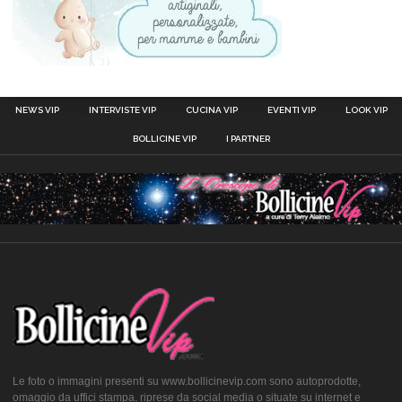
NEWS VIP
INTERVISTE VIP
CUCINA VIP
EVENTI VIP
LOOK VIP
BOLLICINE VIP
I PARTNER
Le foto o immagini presenti su www.bollicinevip.com sono autoprodotte,
omaggio da uffici stampa, riprese da social media o situate su internet e