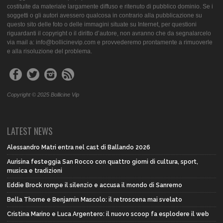
costituite da materiale largamente diffuso e ritenuto di pubblico dominio. Se i
soggetti o gli autori avessero qualcosa in contrario alla pubblicazione su
questo sito delle foto o delle immagini situate su Internet, per questioni
riguardanti il copyright o il diritto d’autore, non avranno che da segnalarcelo
via mail a: info@bollicinevip.com e provvederemo prontamente a rimuoverle
e alla risoluzione del problema.
Copyright © 2025 Bollicine Vip
LATEST NEWS
Alessandro Matri entra nel cast di Ballando 2026
Aurisina festeggia San Rocco con quattro giorni di cultura, sport,
musica e tradizioni
Eddie Brock rompe il silenzio e accusa il mondo di Sanremo
Bella Thorne e Benjamin Mascolo: il retroscena mai svelato
Cristina Marino e Luca Argentero: il nuovo scoop fa esplodere il web