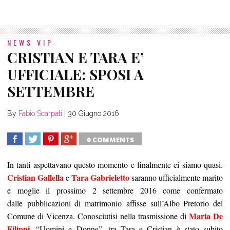
NEWS VIP
CRISTIAN E TARA E’
UFFICIALE: SPOSI A
SETTEMBRE
By
Fabio Scarpati
|
30 Giugno 2016
0 COMMENTS
SHARE
TWEET
SHARE
SHARE
In tanti aspettavano questo momento e finalmente ci siamo quasi.
Cristian Gallella
Tara Gabrieletto
e
saranno ufficialmente marito
e moglie il prossimo 2 settembre 2016 come confermato
dalle pubblicazioni di matrimonio affisse sull’Albo Pretorio del
Maria De
Comune di Vicenza. Conosciutisi nella trasmissione di
Filippi
, “Uomini e Donne”, tra Tara e Cristian è stato subito