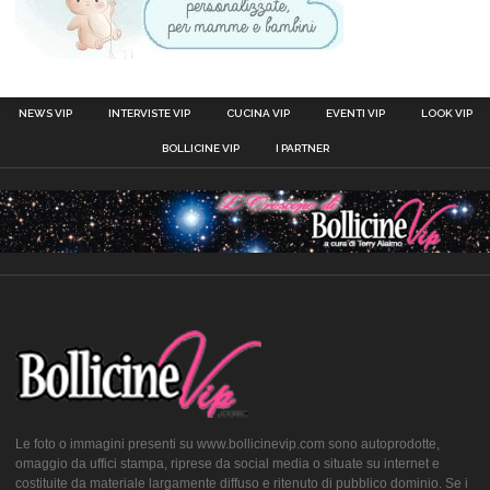
NEWS VIP
INTERVISTE VIP
CUCINA VIP
EVENTI VIP
LOOK VIP
BOLLICINE VIP
I PARTNER
Le foto o immagini presenti su www.bollicinevip.com sono autoprodotte,
omaggio da uffici stampa, riprese da social media o situate su internet e
costituite da materiale largamente diffuso e ritenuto di pubblico dominio. Se i