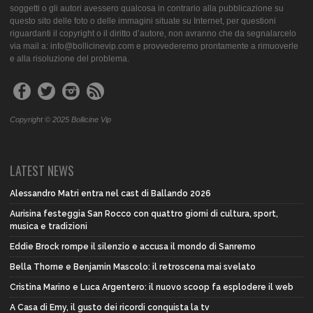
soggetti o gli autori avessero qualcosa in contrario alla pubblicazione su
questo sito delle foto o delle immagini situate su Internet, per questioni
riguardanti il copyright o il diritto d’autore, non avranno che da segnalarcelo
via mail a: info@bollicinevip.com e provvederemo prontamente a rimuoverle
e alla risoluzione del problema.
Copyright © 2025 Bollicine Vip
LATEST NEWS
Alessandro Matri entra nel cast di Ballando 2026
Aurisina festeggia San Rocco con quattro giorni di cultura, sport,
musica e tradizioni
Eddie Brock rompe il silenzio e accusa il mondo di Sanremo
Bella Thorne e Benjamin Mascolo: il retroscena mai svelato
Cristina Marino e Luca Argentero: il nuovo scoop fa esplodere il web
A Casa di Emy, il gusto dei ricordi conquista la tv