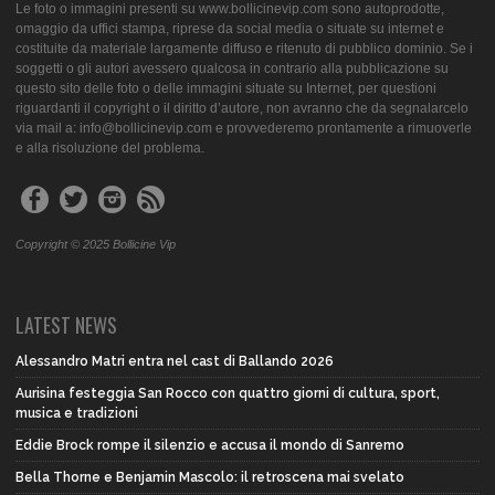
Le foto o immagini presenti su www.bollicinevip.com sono autoprodotte,
omaggio da uffici stampa, riprese da social media o situate su internet e
costituite da materiale largamente diffuso e ritenuto di pubblico dominio. Se i
soggetti o gli autori avessero qualcosa in contrario alla pubblicazione su
questo sito delle foto o delle immagini situate su Internet, per questioni
riguardanti il copyright o il diritto d’autore, non avranno che da segnalarcelo
via mail a: info@bollicinevip.com e provvederemo prontamente a rimuoverle
e alla risoluzione del problema.
Copyright © 2025 Bollicine Vip
LATEST NEWS
Alessandro Matri entra nel cast di Ballando 2026
Aurisina festeggia San Rocco con quattro giorni di cultura, sport,
musica e tradizioni
Eddie Brock rompe il silenzio e accusa il mondo di Sanremo
Bella Thorne e Benjamin Mascolo: il retroscena mai svelato