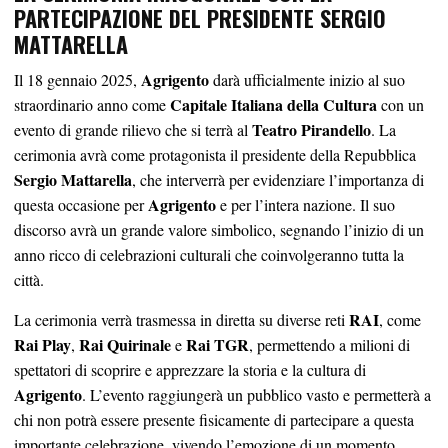
PARTECIPAZIONE DEL PRESIDENTE SERGIO
MATTARELL
A
Agrigento
Il 18 gennaio 2025,
darà ufficialmente inizio al suo
Capitale Italiana della Cultura
straordinario anno come
con un
Teatro Pirandello
evento di grande rilievo che si terrà al
. La
cerimonia avrà come protagonista il presidente della Repubblica
Sergio Mattarella
, che interverrà per evidenziare l’importanza di
Agrigento
questa occasione per
e per l’intera nazione. Il suo
discorso avrà un grande valore simbolico, segnando l’inizio di un
anno ricco di celebrazioni culturali che coinvolgeranno tutta la
città.
RAI
La cerimonia verrà trasmessa in diretta su diverse reti
, come
Rai Play
Rai Quirinale
Rai TGR
,
e
, permettendo a milioni di
spettatori di scoprire e apprezzare la storia e la cultura di
Agrigento
. L’evento raggiungerà un pubblico vasto e permetterà a
chi non potrà essere presente fisicamente di partecipare a questa
importante celebrazione, vivendo l’emozione di un momento