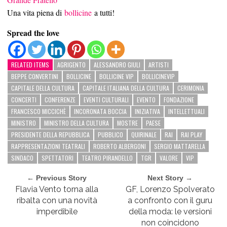
Una vita piena di
bollicine
a tutti!
Spread the love
RELATED ITEMS
AGRIGENTO
ALESSANDRO GIULI
ARTISTI
BEPPE CONVERTINI
BOLLICINE
BOLLICINE VIP
BOLLICINEVIP
CAPITALE DELLA CULTURA
CAPITALE ITALIANA DELLA CULTURA
CERIMONIA
CONCERTI
CONFERENZE
EVENTI CULTURALI
EVENTO
FONDAZIONE
FRANCESCO MICCICHÈ
INCORONATA BOCCIA
INIZIATIVA
INTELLETTUALI
MINISTRO
MINISTRO DELLA CULTURA
MOSTRE
PAESE
PRESIDENTE DELLA REPUBBLICA
PUBBLICO
QUIRINALE
RAI
RAI PLAY
RAPPRESENTAZIONI TEATRALI
ROBERTO ALBERGONI
SERGIO MATTARELLA
SINDACO
SPETTATORI
TEATRO PIRANDELLO
TGR
VALORE
VIP
← Previous Story
Next Story →
Flavia Vento torna alla
GF, Lorenzo Spolverato
ribalta con una novità
a confronto con il guru
imperdibile
della moda: le versioni
non coincidono