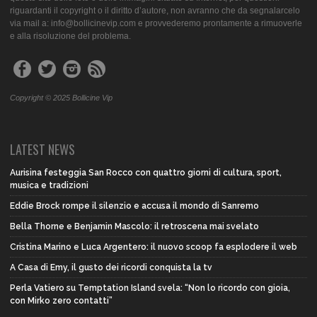
riguardanti il copyright o il diritto d’autore, non avranno che da segnalarcelo
via mail a: info@bollicinevip.com e provvederemo prontamente a rimuoverle
e alla risoluzione del problema.
Copyright © 2025 Bollicine Vip
LATEST NEWS
Aurisina festeggia San Rocco con quattro giorni di cultura, sport,
musica e tradizioni
Eddie Brock rompe il silenzio e accusa il mondo di Sanremo
Bella Thorne e Benjamin Mascolo: il retroscena mai svelato
Cristina Marino e Luca Argentero: il nuovo scoop fa esplodere il web
A Casa di Emy, il gusto dei ricordi conquista la tv
Perla Vatiero su Temptation Island svela: “Non lo ricordo con gioia,
con Mirko zero contatti”