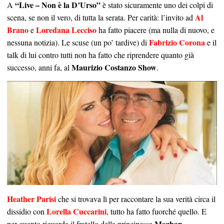
“Live – Non è la D’Urso”
A
è stato sicuramente uno dei colpi di
Al
scena, se non il vero, di tutta la serata. Per carità: l’invito ad
Brano
Loredana Lecciso
e
ha fatto piacere (ma nulla di nuovo, e
Fabrizio Corona
nessuna notizia). Le scuse (un po’ tardive) di
e il
talk di lui contro tutti non ha fatto che riprendere quanto già
Maurizio Costanzo Show
successo, anni fa, al
.
Heather Parisi
che si trovava lì per raccontare la sua verità circa il
Lorella Cuccarini
dissidio con
, tutto ha fatto fuorché quello. E
Meghan
per quanto riguarda il fratello della principessa
,