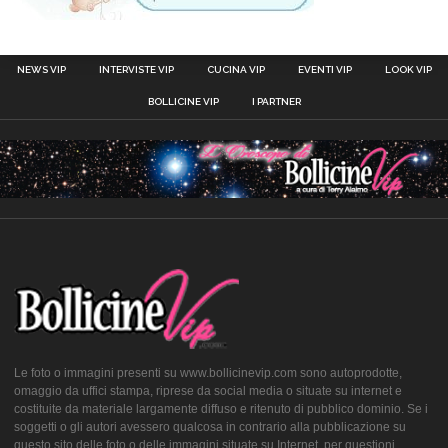
NEWS VIP
INTERVISTE VIP
CUCINA VIP
EVENTI VIP
LOOK VIP
BOLLICINE VIP
I PARTNER
Le foto o immagini presenti su www.bollicinevip.com sono autoprodotte,
omaggio da uffici stampa, riprese da social media o situate su internet e
costituite da materiale largamente diffuso e ritenuto di pubblico dominio. Se i
soggetti o gli autori avessero qualcosa in contrario alla pubblicazione su
questo sito delle foto o delle immagini situate su Internet, per questioni