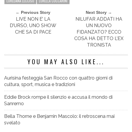
LOREDANA LECCISO
LORELLA CUCCARINI
← Previous Story
Next Story →
LIVE NON E’ LA
NILUFAR ADDATI HA
D’URSO, UNO SHOW
UN NUOVO
CHE SA DI PACE
FIDANZATO? ECCO
COSA HA DETTO L’EX
TRONISTA
YOU MAY ALSO LIKE...
Aurisina festeggia San Rocco con quattro giorni di
cultura, sport, musica e tradizioni
Eddie Brock rompe il silenzio e accusa il mondo di
Sanremo
Bella Thorne e Benjamin Mascolo: il retroscena mai
svelato