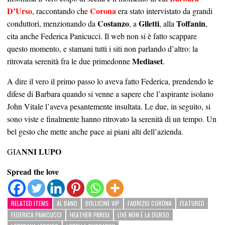
D’Urso
Corona
, raccontando che
era stato intervistato da grandi
Costanzo
Giletti
Toffanin
conduttori, menzionando da
, a
, alla
,
cita anche Federica Panicucci. Il web non si è fatto scappare
questo momento, e stamani tutti i siti non parlando d’altro: la
Mediaset
ritrovata serenità fra le due primedonne
.
A dire il vero il primo passo lo aveva fatto Federica, prendendo le
difese di Barbara quando si venne a sapere che l’aspirante isolano
John Vitale l’aveva pesantemente insultata. Le due, in seguito, si
sono viste e finalmente hanno ritrovato la serenità di un tempo. Un
bel gesto che mette anche pace ai piani alti dell’azienda.
NNI LUPO
GIA
Spread the love
RELATED ITEMS
AL BANO
BOLLICINE VIP
FABRIZIO CORONA
FEATURED
FEDERICA PANICUCCI
HEATHER PARISI
LIVE NON È LA DURSO